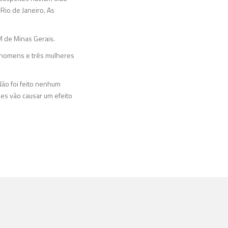
 Rio de Janeiro. As
M de Minas Gerais.
4 homens e três mulheres
ão foi feito nenhum
ões vão causar um efeito