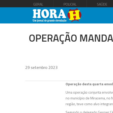
GERAL
POLICIAL
SAÚDE
OPERAÇÃO MANDA 
29 setembro 2023
Operação desta quarta envol
Uma operação conjunta envolven
no município de Miracema, no No
região, teve como alvo integr
Segundo o delegado Gesner Césa