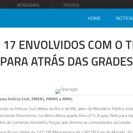
MOBILIDADE
POLÍTICA
HOME
NOTÍCI
17 ENVOLVIDOS COM O T
PARA ATRÁS DAS GRADES
veu Polícia Civil, PMERJ, PMMG e MPRJ
do as Polícias Civil, Militar do Rio e de MG, além do Ministério Público e
roeste Fluminense, na última última quarta-feira (27). A ação, feita para rep
antes do Comando Vermelho, facção que domina as comunidades da cidade.
r Bruno, titular da 137ª DP (Miracema) e da 138ª DP (Laje do Muriaé), 30