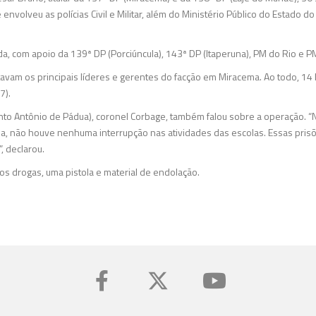
nvolveu as polícias Civil e Militar, além do Ministério Público do Estado do
da, com apoio da 139ª DP (Porciúncula), 143ª DP (Itaperuna), PM do Rio e P
tavam os principais líderes e gerentes do facção em Miracema. Ao todo, 1
7).
o Antônio de Pádua), coronel Corbage, também falou sobre a operação. “N
ja, não houve nenhuma interrupção nas atividades das escolas. Essas pris
, declarou.
s drogas, uma pistola e material de endolação.