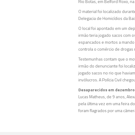
Rio Botas, em Belford Roxo, na
O material foi localizado dura
Delegacia de Homicídios da Bai
O local foi apontado em um de
irmão teria jogado sacos com 
espancados e mortos a mando do 
controla o comércio de drogas 
Testemunhas contam que o motiv
irmão do denunciante foi local
jogado sacos no rio que haviam
invólucros. A Polícia Civil cheg
Desaparecidos em dezembro
Lucas Matheus, de 9 anos, Alex
pela última vez em uma feira d
foram flagrados por uma câmer