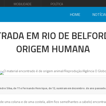
MOBILIDADE
POLÍTICA
HOME
NOTÍCI
RADA EM RIO DE BELFORD
ORIGEM HUMANA
andre Silva, de 11 e Fernando Henrique, de 12, sumiram em dezembro. do ano passa
e uma coluna e de uma costela, além fios semelhantes a cabelo) encontrada