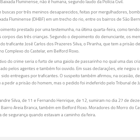
 Baixada Fluminense, não é humana, segundo laudo da Polícia Civil.
nte buscas por três meninos desaparecidos, feitas por mergulhadores, bombe
xada Fluminense (DHBF) em um trecho do rio, entre os bairros de São Ber
poimento prestado por uma testemunha, na última quarta-feira, como tendo
os corpos das três crianças. Segundo o depoimento do denunciante, os men
traficante José Carlos dos Prazeres Silva, o Piranha, que tem a prisão de
no Complexo do Castelar, em Belford Roxo.
o do crime seria o furto de uma gaiola de passarinho no qual uma das cria
izado pelos agentes e também foi ouvido. Em suas declarações, ele negou o 
 sido entregues por traficantes. O suspeito também afirmou, na ocasião, 
ou a pedir a prisão do homem, mas o pedido foi indeferido pelo Tribunal de Ju
andre Silva, de 11 e Fernando Henrique, de 12, sumiram no dia 27 de deze
o Bairro Areia Branca, também em Belford Roxo. Moradores do Morro do Ca
a de segurança quando estavam a caminho da feira.