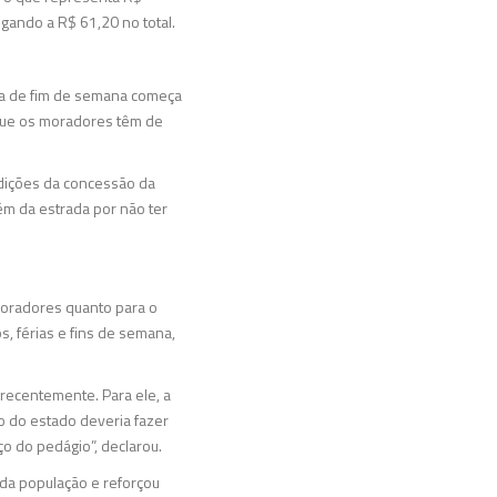
gando a R$ 61,20 no total.
nça de fim de semana começa
r que os moradores têm de
ndições da concessão da
ém da estrada por não ter
 moradores quanto para o
s, férias e fins de semana,
recentemente. Para ele, a
o do estado deveria fazer
ço do pedágio”, declarou.
 da população e reforçou