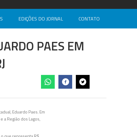
AS
EDIÇÕES DO JORNAL
CONTATO
DUARDO PAES EM
J
stadual, Eduardo Paes. Em
 e a Região dos Lagos,
, o que representa R$