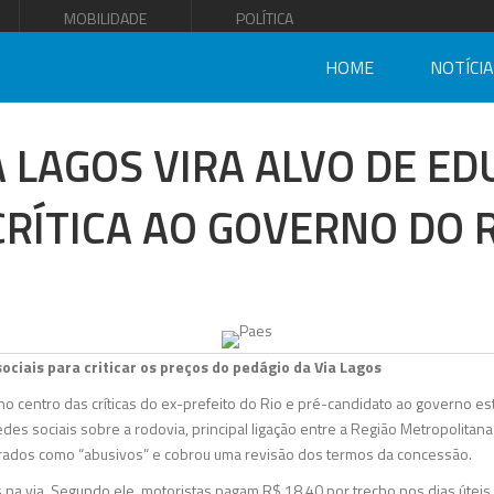
MOBILIDADE
POLÍTICA
HOME
NOTÍCI
A LAGOS VIRA ALVO DE E
CRÍTICA AO GOVERNO DO R
ociais para criticar os preços do pedágio da Via Lagos
no centro das críticas do ex-prefeito do Rio e pré-candidato ao governo e
es sociais sobre a rodovia, principal ligação entre a Região Metropolitana
obrados como “abusivos” e cobrou uma revisão dos termos da concessão.
s na via. Segundo ele, motoristas pagam R$ 18,40 por trecho nos dias úteis