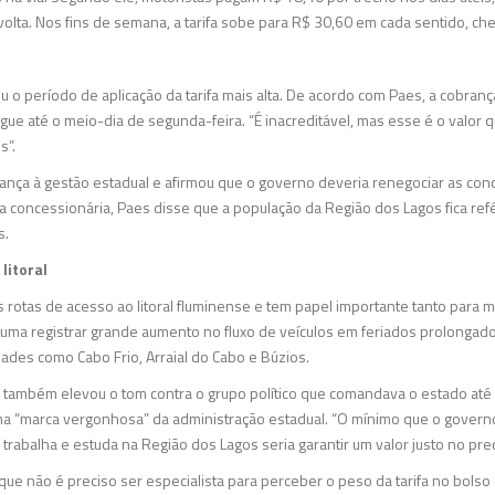
olta. Nos fins de semana, a tarifa sobe para R$ 30,60 em cada sentido, che
u o período de aplicação da tarifa mais alta. De acordo com Paes, a cobra
egue até o meio-dia de segunda-feira. “É inacreditável, mas esse é o valo
s”.
rança à gestão estadual e afirmou que o governo deveria renegociar as co
 a concessionária, Paes disse que a população da Região dos Lagos fica ref
s.
litoral
is rotas de acesso ao litoral fluminense e tem papel importante tanto para
stuma registrar grande aumento no fluxo de veículos em feriados prolongado
ades como Cabo Frio, Arraial do Cabo e Búzios.
 também elevou o tom contra o grupo político que comandava o estado até 
ma “marca vergonhosa” da administração estadual. “O mínimo que o govern
trabalha e estuda na Região dos Lagos seria garantir um valor justo no pre
que não é preciso ser especialista para perceber o peso da tarifa no bolso