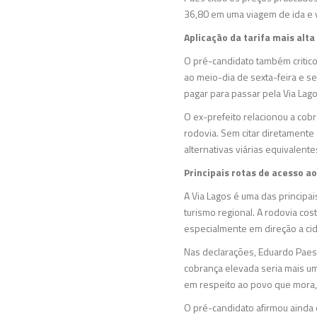
36,80 em uma viagem de ida e v
Aplicação da tarifa mais alta
O pré-candidato também critico
ao meio-dia de sexta-feira e s
pagar para passar pela Via Lago
O ex-prefeito relacionou a cob
rodovia. Sem citar diretamente
alternativas viárias equivalente
Principais rotas de acesso ao 
A Via Lagos é uma das principa
turismo regional. A rodovia co
especialmente em direção a cid
Nas declarações, Eduardo Paes
cobrança elevada seria mais u
em respeito ao povo que mora, 
O pré-candidato afirmou ainda 