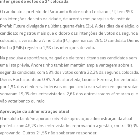
intenções de votos da 2ª colocada
O candidato a prefeito de Paracambi Andrezinho Ceciliano (PT) tem 59%
das intenções de voto na cidade, de acordo com pesquisa do instituto
Prefab Future divulgada na última quarta-feira (25). A dez dias da eleição, o
candidato registrou mais que o dobro das intenções de votos da segunda
colocada, a vereadora Aline Otília (PL), que marcou 26%. O candidato Dienis
Rocha (PMB) registrou 1,5% das intenções de voto.
Na pesquisa espontânea, na qual os eleitores citam seus candidatos sem
uma lista prévia, Andrezinho também mantém ampla vantagem sobre a
segunda candidata, com 53% dos votos contra 22,2% da segunda colocada.
Dienis Rocha pontuou 0,9%. A atual prefeita, Lucimar Ferreira, foi lembrada
por 1,5% dos eleitores. Indecisos ou que ainda não sabem em quem votar
somaram 19,8% dos entrevistados. 2,6% dos entrevistados afirmaram que
vão votar banco ou nulo.
Aprovação da administração atual
O instituto também apurou o nível de aprovação administração da atual
prefeita, com 48,2% dos entrevistados reprovando a gestão, contra 30,3%
aprovando. Outros 21,5% não souberam responder.