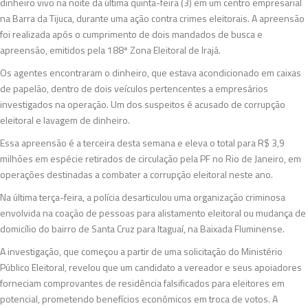
dinheiro vivo na noite da última quinta-feira (3) em um centro empresarial
na Barra da Tijuca, durante uma ação contra crimes eleitorais. A apreensão
foi realizada após o cumprimento de dois mandados de busca e
apreensão, emitidos pela 188ª Zona Eleitoral de Irajá.
Os agentes encontraram o dinheiro, que estava acondicionado em caixas
de papelão, dentro de dois veículos pertencentes a empresários
investigados na operação. Um dos suspeitos é acusado de corrupção
eleitoral e lavagem de dinheiro.
Essa apreensão é a terceira desta semana e eleva o total para R$ 3,9
milhões em espécie retirados de circulação pela PF no Rio de Janeiro, em
operações destinadas a combater a corrupção eleitoral neste ano.
Na última terça-feira, a polícia desarticulou uma organização criminosa
envolvida na coação de pessoas para alistamento eleitoral ou mudança de
domicílio do bairro de Santa Cruz para Itaguaí, na Baixada Fluminense.
A investigação, que começou a partir de uma solicitação do Ministério
Público Eleitoral, revelou que um candidato a vereador e seus apoiadores
forneciam comprovantes de residência falsificados para eleitores em
potencial, prometendo benefícios econômicos em troca de votos. A