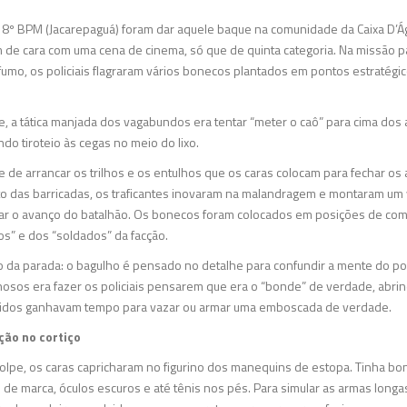
18º BPM (Jacarepaguá) foram dar aquele baque na comunidade da Caixa D’Á
am de cara com uma cena de cinema, só que de quinta categoria. Na missão 
 fumo, os policiais flagraram vários bonecos plantados em pontos estratégi
.
a tática manjada dos vagabundos era tentar “meter o caô” para cima dos 
do tiroteio às cegas no meio do lixo.
 de arrancar os trilhos e os entulhos que os caras colocam para fechar o
to das barricadas, os traficantes inovaram na malandragem e montaram um 
ar o avanço do batalhão. Os bonecos foram colocados em posições de comb
s” e dos “soldados” da facção.
go da parada: o bagulho é pensado no detalhe para confundir a mente do pol
nosos era fazer os policiais pensarem que era o “bonde” de verdade, abri
idos ganhavam tempo para vazar ou armar uma emboscada de verdade.
ção no cortiço
golpe, os caras capricharam no figurino dos manequins de estopa. Tinha b
 de marca, óculos escuros e até tênis nos pés. Para simular as armas longa