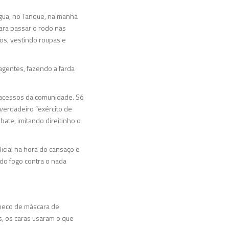
gua, no Tanque, na manhã
para passar o rodo nas
cos, vestindo roupas e
agentes, fazendo a farda
s acessos da comunidade. Só
verdadeiro “exército de
ate, imitando direitinho o
icial na hora do cansaço e
ndo fogo contra o nada
oneco de máscara de
s, os caras usaram o que