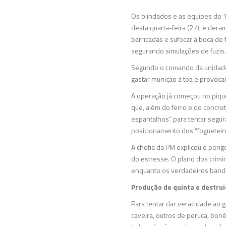
Os blindados e as equipes do 
desta quarta-feira (27), e der
barricadas e sufocar a boca de
segurando simulações de fuzis
Segundo o comando da unidade, 
gastar munição à toa e provocan
A operação já começou no pique
que, além do ferro e do concre
espantalhos” para tentar segur
posicionamento dos “fogueteiro
A chefia da PM explicou o peri
do estresse. O plano dos crimi
enquanto os verdadeiros band
Produção de quinta e destrui
Para tentar dar veracidade ao 
caveira, outros de peruca, boné