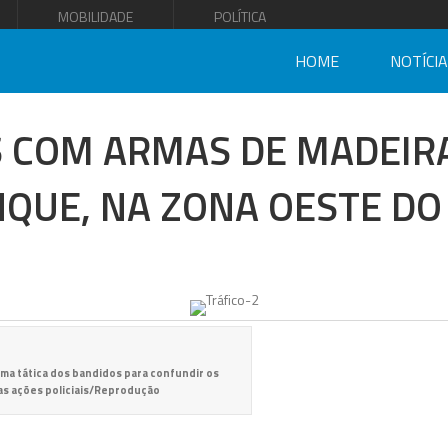
MOBILIDADE
POLÍTICA
HOME
NOTÍCI
 COM ARMAS DE MADEIR
QUE, NA ZONA OESTE DO
uma tática dos bandidos para confundir os
as ações policiais/Reprodução