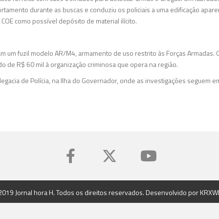
rtamento durante as buscas e conduziu os policiais a uma edificação apa
o COE como possível depósito de material ilícito.
am um fuzil modelo AR/M4, armamento de uso restrito às Forças Armadas. O
o de R$ 60 mil à organização criminosa que opera na região.
elegacia de Polícia, na Ilha do Governador, onde as investigações seguem 
2019 Jornal hora H. Todos os direitos reservados. Desenvolvido por
KRXW