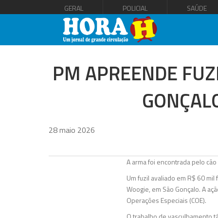
GERAL
POLICIAL
SAÚDE
PM APREENDE FUZI
GONÇALO
28 maio 2026
A arma foi encontrada pelo cã
Um fuzil avaliado em R$ 60 mil
Woogie, em São Gonçalo. A açã
Operações Especiais (COE).
O trabalho de vasculhamento tá