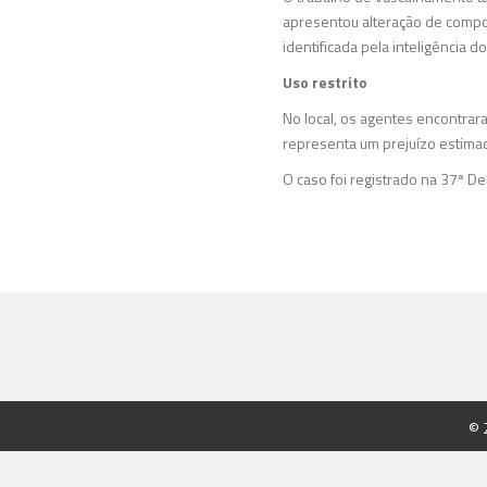
apresentou alteração de compo
identificada pela inteligência d
Uso restrito
No local, os agentes encontrar
representa um prejuízo estimad
O caso foi registrado na 37ª D
© 