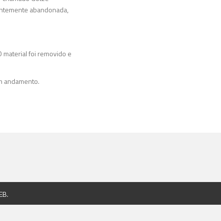
rentemente abandonada,
 material foi removido e
em andamento.
EB
.