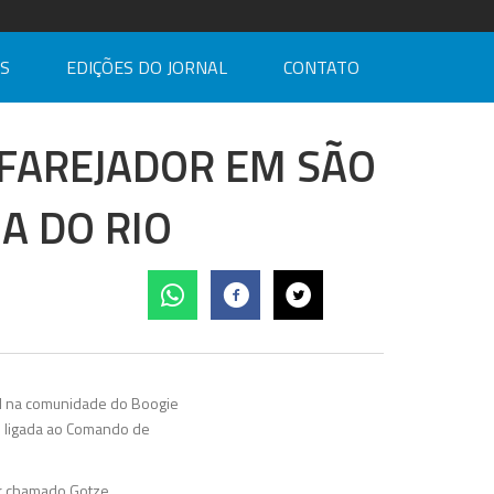
AS
EDIÇÕES DO JORNAL
CONTATO
 FAREJADOR EM SÃO
A DO RIO
ial na comunidade do Boogie
e ligada ao Comando de
dor chamado Gotze