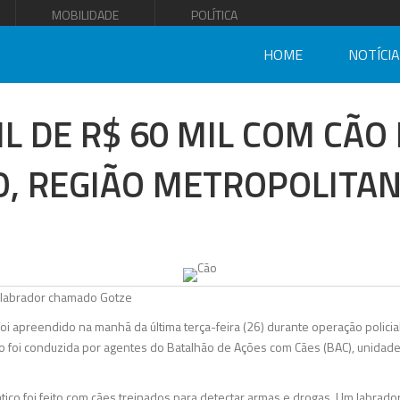
MOBILIDADE
POLÍTICA
HOME
NOTÍCI
L DE R$ 60 MIL COM CÃO
, REGIÃO METROPOLITAN
o labrador chamado Gotze
 foi apreendido na manhã da última terça-feira (26) durante operação polic
o foi conduzida por agentes do Batalhão de Ações com Cães (BAC), unidad
tico foi feito com cães treinados para detectar armas e drogas. Um labra