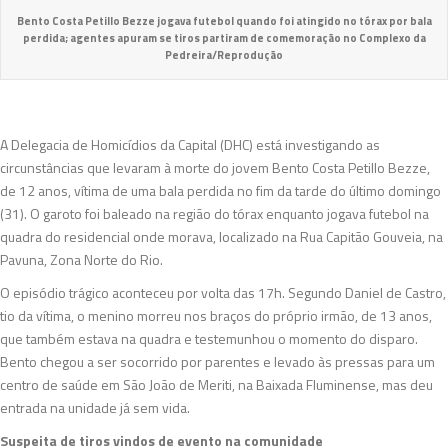
Bento Costa Petillo Bezze jogava futebol quando foi atingido no tórax por bala
perdida; agentes apuram se tiros partiram de comemoração no Complexo da
Pedreira/Reprodução
A Delegacia de Homicídios da Capital (DHC) está investigando as
circunstâncias que levaram à morte do jovem Bento Costa Petillo Bezze,
de 12 anos, vítima de uma bala perdida no fim da tarde do último domingo
(31). O garoto foi baleado na região do tórax enquanto jogava futebol na
quadra do residencial onde morava, localizado na Rua Capitão Gouveia, na
Pavuna, Zona Norte do Rio.
O episódio trágico aconteceu por volta das 17h. Segundo Daniel de Castro,
tio da vítima, o menino morreu nos braços do próprio irmão, de 13 anos,
que também estava na quadra e testemunhou o momento do disparo.
Bento chegou a ser socorrido por parentes e levado às pressas para um
centro de saúde em São João de Meriti, na Baixada Fluminense, mas deu
entrada na unidade já sem vida.
Suspeita de tiros vindos de evento na comunidade