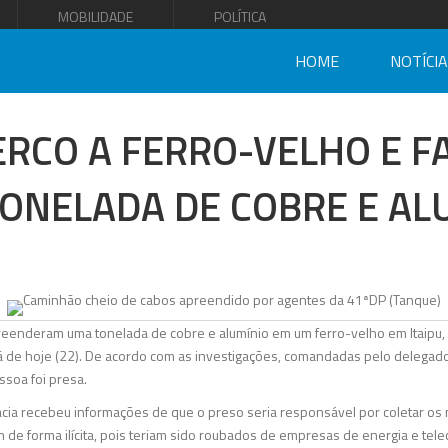
MOBILIDADE
POLÍTICA
HOME
NOTÍCI
ERCO A FERRO-VELHO E 
ONELADA DE COBRE E AL
preenderam uma tonelada de cobre e alumínio em um ferro-velho em Itaipu, 
ã de hoje (22). De acordo com as investigações, comandadas pelo delegad
ssoa foi presa.
gacia recebeu informações de que o preso seria responsável por coletar o
m de forma ilícita, pois teriam sido roubados de empresas de energia e tel