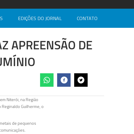
AS
EDIÇÕES DO JORNAL
CONTATO
FAZ APREENSÃO DE
UMÍNIO
em Niterói, na Região
o Reginaldo Guilherme, o
s metais de pequenos
ecomunicações.