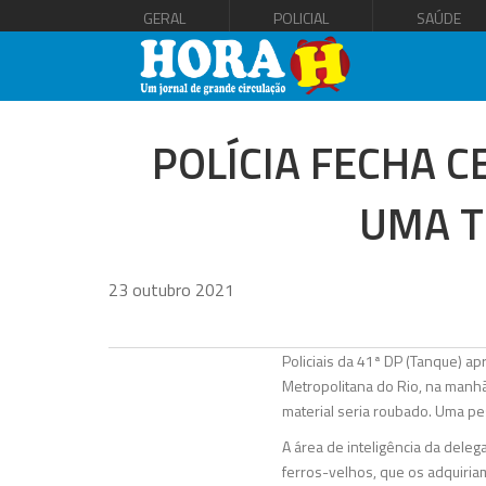
GERAL
POLICIAL
SAÚDE
POLÍCIA FECHA C
UMA T
23 outubro 2021
Policiais da 41ª DP (Tanque) a
Metropolitana do Rio, na manh
material seria roubado. Uma pe
A área de inteligência da dele
ferros-velhos, que os adquiria