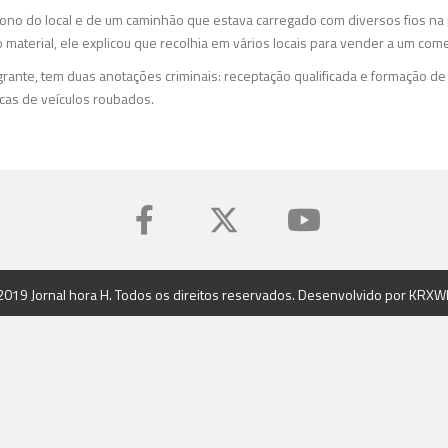
no do local e de um caminhão que estava carregado com diversos fios na 
material, ele explicou que recolhia em vários locais para vender a um come
rante, tem duas anotações criminais: receptação qualificada e formação de
as de veículos roubados.
2019 Jornal hora H. Todos os direitos reservados. Desenvolvido por
KRXW