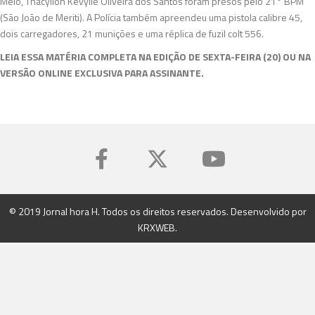
Melo, Thacyllon Kevylle Oliveira dos Santos foram presos pelo 21° BPM
(São João de Meriti). A Polícia também apreendeu uma pistola calibre 45,
dois carregadores, 21 munições e uma réplica de fuzil colt 556.
LEIA ESSA MATÉRIA COMPLETA NA EDIÇÃO DE SEXTA-FEIRA (20) OU NA
VERSÃO ONLINE EXCLUSIVA PARA ASSINANTE.
© 2019 Jornal hora H. Todos os direitos reservados. Desenvolvido por
KRXWEB
.