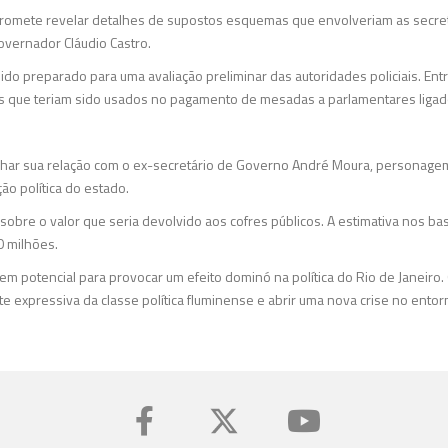
promete revelar detalhes de supostos esquemas que envolveriam as secre
overnador Cláudio Castro.
ido preparado para uma avaliação preliminar das autoridades policiais. Ent
s que teriam sido usados no pagamento de mesadas a parlamentares ligado
har sua relação com o ex-secretário de Governo André Moura, personagem
ção política do estado.
sobre o valor que seria devolvido aos cofres públicos. A estimativa nos ba
0 milhões.
em potencial para provocar um efeito dominó na política do Rio de Janeiro.
te expressiva da classe política fluminense e abrir uma nova crise no ento