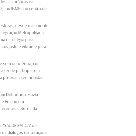
 dessas práticas na
2), no IBMEC no centro do
 esferas, desde o ambiente
Integração Metropolitana,
ma estratégia para
mais justo e vibrante para
 e sem deficiência, com
razer de participar em
 precisam ser incluídas
om Deficiência, Flavia
s e Ensino em
diferentes setores da
ça “SAÚDE EM DIA” de
 os diálogos e interações,