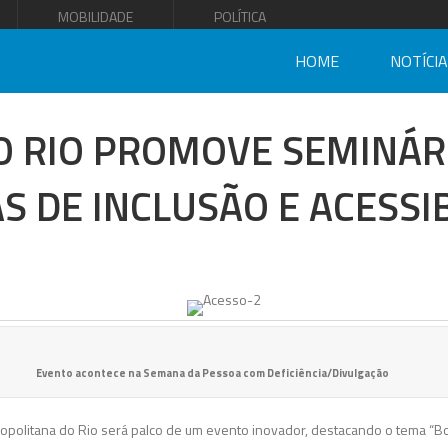
MOBILIDADE
POLÍTICA
HOME
NOTÍCI
O RIO PROMOVE SEMINÁR
S DE INCLUSÃO E ACESSI
Evento acontece na Semana da Pessoa com Deficiência/Divulgação
ropolitana do Rio será palco de um evento inovador, destacando o tema “Bo