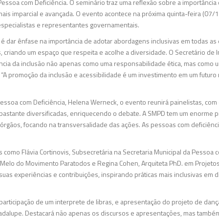
Pessoa com Deficiência. O seminário traz uma reflexão sobre a importância
is imparcial e avançada. O evento acontece na próxima quinta-feira (07/1
 especialistas e representantes governamentais.
 é dar ênfase na importância de adotar abordagens inclusivas em todas as
s, criando um espaço que respeita e acolhe a diversidade. O Secretário de 
ância da inclusão não apenas como uma responsabilidade ética, mas como u
. “A promoção da inclusão e acessibilidade é um investimento em um futuro 
 Pessoa com Deficiência, Helena Werneck, o evento reunirá painelistas, com
 bastante diversificadas, enriquecendo o debate. A SMPD tem um enorme p
rgãos, focando na transversalidade das ações. As pessoas com deficiência
s como Flávia Cortinovis, Subsecretária na Secretaria Municipal da Pessoa c
lia Melo do Movimento Paratodos e Regina Cohen, Arquiteta PhD. em Projeto
suas experiências e contribuições, inspirando práticas mais inclusivas em 
articipação de um interprete de libras, e apresentação do projeto de dan
uadalupe. Destacará não apenas os discursos e apresentações, mas também