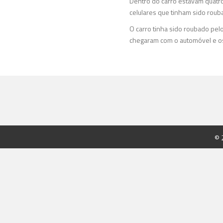
Dentro do carro estavam quatro
celulares que tinham sido roub
O carro tinha sido roubado pelo
chegaram com o automóvel e o
© 