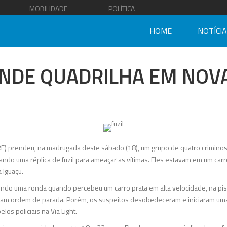
MOBILIDADE
POLÍTICA
HOME
NOTÍCI
NDE QUADRILHA EM NOV
PRF) prendeu, na madrugada deste sábado (18), um grupo de quatro crimino
ndo uma réplica de fuzil para ameaçar as vítimas. Eles estavam em um car
 Iguaçu.
ndo uma ronda quando percebeu um carro prata em alta velocidade, na pis
ram ordem de parada. Porém, os suspeitos desobedeceram e iniciaram uma
elos policiais na Via Light.