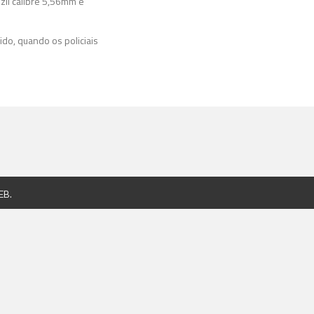
zil calibre 5,56mm e
ido, quando os policiais
EB
.