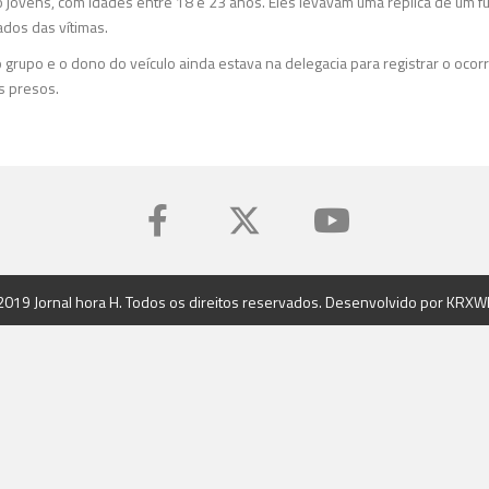
 jovens, com idades entre 18 e 23 anos. Eles levavam uma réplica de um fu
ados das vítimas.
 grupo e o dono do veículo ainda estava na delegacia para registrar o ocorr
s presos.
2019 Jornal hora H. Todos os direitos reservados. Desenvolvido por
KRXW