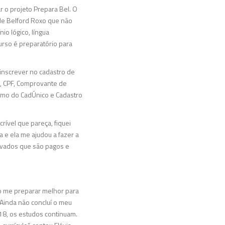
 o projeto Prepara Bel. O
 de Belford Roxo que não
io lógico, língua
urso é preparatório para
 inscrever no cadastro de
, CPF, Comprovante de
sumo do CadÚnico e Cadastro
crível que pareça, fiquei
e ela me ajudou a fazer a
rivados que são pagos e
ro me preparar melhor para
Ainda não concluí o meu
 18, os estudos continuam.