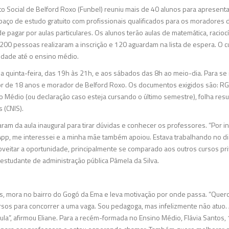
Social de Belford Roxo (Funbel) reuniu mais de 40 alunos para apresentar
spaço de estudo gratuito com profissionais qualificados para os moradores
 pagar por aulas particulares. Os alunos terão aulas de matemática, raciocín
200 pessoas realizaram a inscrição e 120 aguardam na lista de espera. O c
idade até o ensino médio.
a quinta-feira, das 19h às 21h, e aos sábados das 8h ao meio-dia. Para se
or de 18 anos e morador de Belford Roxo. Os documentos exigidos são: RG
ino Médio (ou declaração caso esteja cursando o último semestre), folha re
 (CNIS).
aram da aula inaugural para tirar dúvidas e conhecer os professores. “Por in
p, me interessei e a minha mãe também apoiou. Estava trabalhando no dia 
oveitar a oportunidade, principalmente se comparado aos outros cursos p
a estudante de administração pública Pâmela da Silva.
nos, mora no bairro do Gogó da Ema e leva motivação por onde passa. “Que
sos para concorrer a uma vaga. Sou pedagoga, mas infelizmente não atuo. 
ula”, afirmou Eliane. Para a recém-formada no Ensino Médio, Flávia Santos,