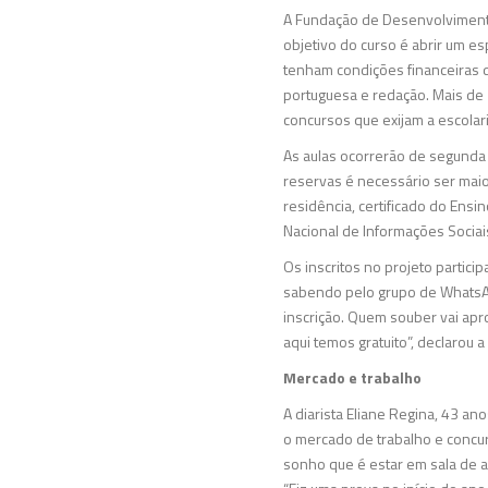
A Fundação de Desenvolvimento 
objetivo do curso é abrir um e
tenham condições financeiras de
portuguesa e redação. Mais de 
concursos que exijam a escolar
As aulas ocorrerão de segunda 
reservas é necessário ser mai
residência, certificado do Ens
Nacional de Informações Sociais
Os inscritos no projeto particip
sabendo pelo grupo de WhatsAp
inscrição. Quem souber vai apr
aqui temos gratuito”, declarou 
Mercado e trabalho
A diarista Eliane Regina, 43 a
o mercado de trabalho e concur
sonho que é estar em sala de a