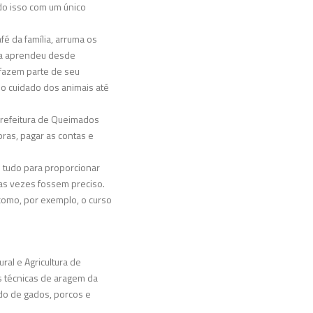
do isso com um único
fé da família, arruma os
tora aprendeu desde
s fazem parte de seu
 o cuidado dos animais até
 Prefeitura de Queimados
ras, pagar as contas e
 tudo para proporcionar
tas vezes fossem preciso.
como, por exemplo, o curso
ral e Agricultura de
s técnicas de aragem da
ado de gados, porcos e