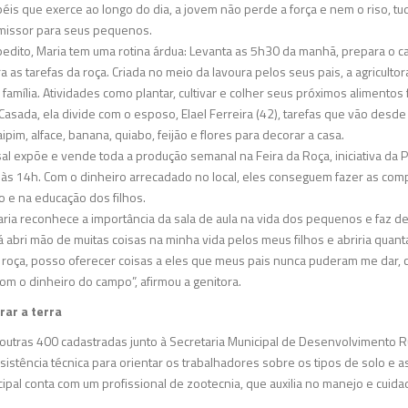
s que exerce ao longo do dia, a jovem não perde a força e nem o riso, tu
romissor para seus pequenos.
pedito, Maria tem uma rotina árdua: Levanta as 5h30 da manhã, prepara o ca
ra as tarefas da roça. Criada no meio da lavoura pelos seus pais, a agricul
 família. Atividades como plantar, cultivar e colher seus próximos alimento
asada, ela divide com o esposo, Elael Ferreira (42), tarefas que vão desde
pim, alface, banana, quiabo, feijão e flores para decorar a casa.
asal expõe e vende toda a produção semanal na Feira da Roça, iniciativa da
 às 14h. Com o dinheiro arrecadado no local, eles conseguem fazer as comp
o e na educação dos filhos.
ia reconhece a importância da sala de aula na vida dos pequenos e faz de
á abri mão de muitas coisas na minha vida pelos meus filhos e abriria quan
 roça, posso oferecer coisas a eles que meus pais nunca puderam me dar, 
com o dinheiro do campo”, afirmou a genitora.
rar a terra
e outras 400 cadastradas junto à Secretaria Municipal de Desenvolvimento Ru
istência técnica para orientar os trabalhadores sobre os tipos de solo e a
icipal conta com um profissional de zootecnia, que auxilia no manejo e cuid