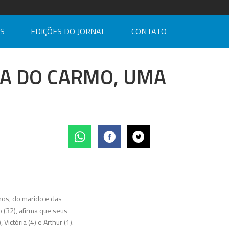
AS
EDIÇÕES DO JORNAL
CONTATO
IA DO CARMO, UMA
hos, do marido e das
 (32), afirma que seus
ictória (4) e Arthur (1).