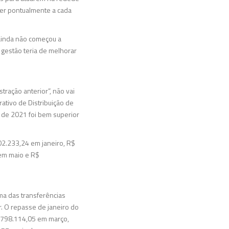
ber pontualmente a cada
“ainda não começou a
 gestão teria de melhorar
ração anterior”, não vai
tivo de Distribuição de
 de 2021 foi bem superior
02.233,24 em janeiro, R$
 em maio e R$
a das transferências
. O repasse de janeiro do
1.798.114,05 em março,