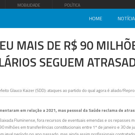
MOBILIDADE
POLÍTICA
HOME
NOTÍCI
U MAIS DE R$ 90 MILHÕ
LÁRIOS SEGUEM ATRASA
mentaram em relação a 2021, mas pessoal da Saúde reclama de atraso
Baixada Fluminense, fora recursos de eventuais emendas e os repasses m
0 milhões em transferências constitucionais entre 1º de janeiro e 30 de 
em igual período no ano passado, mas ainda assim profissionais contratad