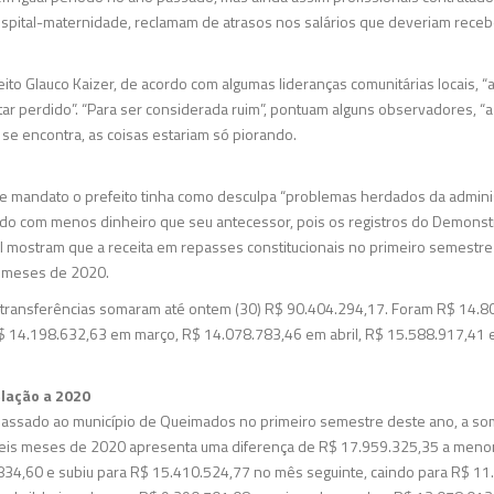
ospital-maternidade, reclamam de atrasos nos salários que deveriam rece
eito Glauco Kaizer, de acordo com algumas lideranças comunitárias locais, 
tar perdido”. “Para ser considerada ruim”, pontuam alguns observadores, “a
 se encontra, as coisas estariam só piorando.
 mandato o prefeito tinha como desculpa “problemas herdados da administ
do com menos dinheiro que seu antecessor, pois os registros do Demonstra
l mostram que a receita em repasses constitucionais no primeiro semestre
s meses de 2020.
s transferências somaram até ontem (30) R$ 90.404.294,17. Foram R$ 14.8
$ 14.198.632,63 em março, R$ 14.078.783,46 em abril, R$ 15.588.917,41
lação a 2020
assado ao município de Queimados no primeiro semestre deste ano, a som
 seis meses de 2020 apresenta uma diferença de R$ 17.959.325,35 a menor
834,60 e subiu para R$ 15.410.524,77 no mês seguinte, caindo para R$ 1