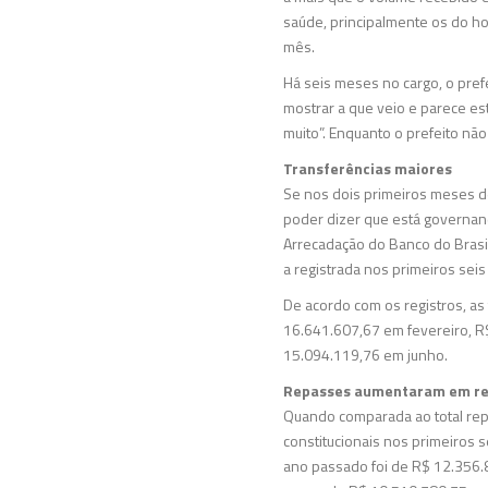
saúde, principalmente os do h
mês.
Há seis meses no cargo, o pref
mostrar a que veio e parece es
muito”. Enquanto o prefeito não
Transferências maiores
Se nos dois primeiros meses de
poder dizer que está governan
Arrecadação do Banco do Brasi
a registrada nos primeiros sei
De acordo com os registros, a
16.641.607,67 em fevereiro, R
15.094.119,76 em junho.
Repasses aumentaram em re
Quando comparada ao total rep
constitucionais nos primeiros
ano passado foi de R$ 12.356.