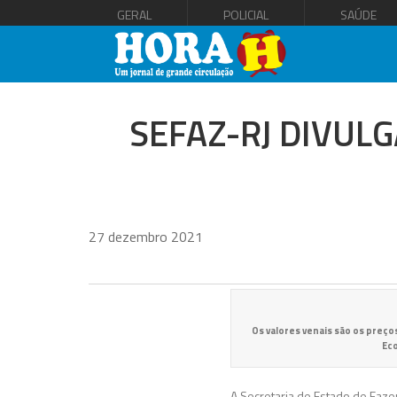
GERAL
POLICIAL
SAÚDE
SEFAZ-RJ DIVUL
27 dezembro 2021
Os valores venais são os preço
Ec
A Secretaria de Estado de Fazen