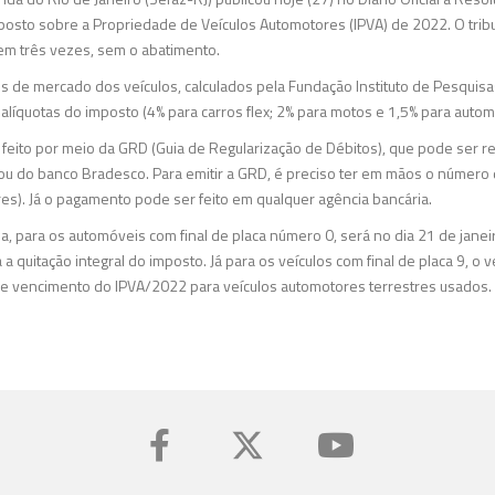
posto sobre a Propriedade de Veículos Automotores (IPVA) de 2022. O tri
em três vezes, sem o abatimento.
s de mercado dos veículos, calculados pela Fundação Instituto de Pesquisa
 alíquotas do imposto (4% para carros flex; 2% para motos e 1,5% para auto
eito por meio da GRD (Guia de Regularização de Débitos), que pode ser ret
J ou do banco Bradesco. Para emitir a GRD, é preciso ter em mãos o númer
es). Já o pagamento pode ser feito em qualquer agência bancária.
a, para os automóveis com final de placa número 0, será no dia 21 de jane
a quitação integral do imposto. Já para os veículos com final de placa 9, o 
 de vencimento do IPVA/2022 para veículos automotores terrestres usados