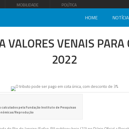
MOBILIDADE
POLÍTICA
HOME
NOTÍCI
GA VALORES VENAIS PARA 
2022
s calculados pela Fundação Instituto de Pesquisas
onômicas/Reprodução
da do Rio de Janeiro (Sefaz-RJ) publicou hoje (27) no Diário Oficial a Res