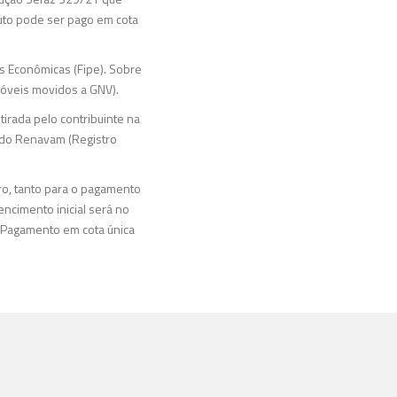
buto pode ser pago em cota
s Econômicas (Fipe). Sobre
móveis movidos a GNV).
irada pelo contribuinte na
o do Renavam (Registro
iro, tanto para o pagamento
vencimento inicial será no
. Pagamento em cota única