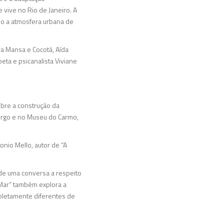
 vive no Rio de Janeiro. A
mo a atmosfera urbana de
ra Mansa e Cocotá, Aída
eta e psicanalista Viviane
bre a construção da
burgo e no Museu do Carmo,
onio Mello, autor de “A
o de uma conversa a respeito
o Mar” também explora a
mpletamente diferentes de