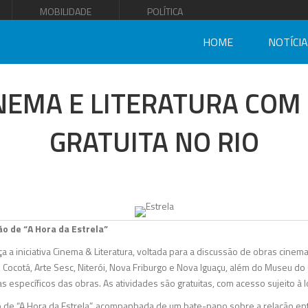
MOBILIDADE
POLÍTICA
HOME
NOTÍCI
CINEMA E LITERATURA CO
GRATUITA NO RIO
o de “A Hora da Estrela”
a a iniciativa Cinema & Literatura, voltada para a discussão de obras cinemat
Cocotá, Arte Sesc, Niterói, Nova Friburgo e Nova Iguaçu, além do Museu d
 específicos das obras. As atividades são gratuitas, com acesso sujeito à l
 de “A Hora da Estrela”, acompanhada de um bate-papo sobre a relação en