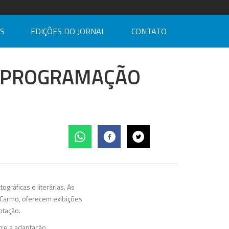
AS
EDIÇÕES DO JORNAL
CONTATO
M PROGRAMAÇÃO
ográficas e literárias. As
o Carmo, oferecem exibições
otação.
tre a adaptação