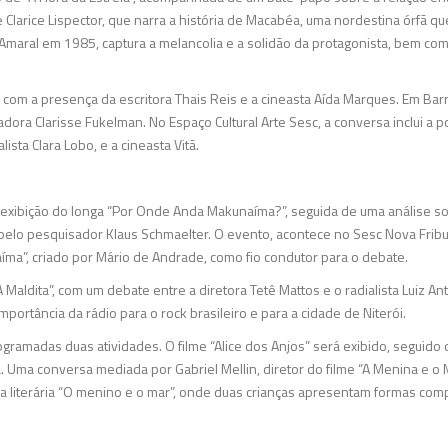
Clarice Lispector, que narra a história de Macabéa, uma nordestina órfã que
 Amaral em 1985, captura a melancolia e a solidão da protagonista, bem co
 com a presença da escritora Thais Reis e a cineasta Aída Marques. Em Bar
ora Clarisse Fukelman. No Espaço Cultural Arte Sesc, a conversa inclui a po
sta Clara Lobo, e a cineasta Vitã.
 exibição do longa “Por Onde Anda Makunaíma?”, seguida de uma análise so
 pelo pesquisador Klaus Schmaelter. O evento, acontece no Sesc Nova Fri
a”, criado por Mário de Andrade, como fio condutor para o debate.
 Maldita”, com um debate entre a diretora Tetê Mattos e o radialista Luiz Ant
mportância da rádio para o rock brasileiro e para a cidade de Niterói.
programadas duas atividades. O filme “Alice dos Anjos” será exibido, seguid
cia. Uma conversa mediada por Gabriel Mellin, diretor do filme “A Menina e 
bra literária “O menino e o mar”, onde duas crianças apresentam formas co