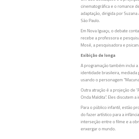
cinematográfica e o romance de 
adaptação, dirigida por Suzana
São Paulo.
Em Nova Iguaçu, o debate conta
recebe a professora e pesquisad
Mosé, a pesquisadora e psicanali
Exibição de longa
A programação também inclui a
identidade brasileira, mediada
usando o personagem “Macunaím
Outra atração é a projeção de “A
Onda Maldita”. Eles discutem a i
Para o público infantil, estão 
do fazer artístico para a infân
interseção entre o filme e a o
enxergar o mundo.