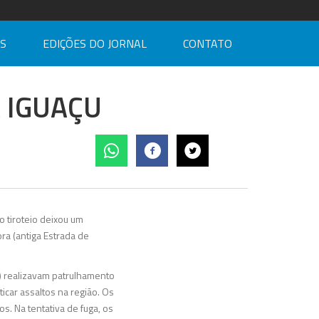
AS
EDIÇÕES DO JORNAL
CONTATO
 IGUAÇU
so tiroteio deixou um
ra (antiga Estrada de
a) realizavam patrulhamento
car assaltos na região. Os
s. Na tentativa de fuga, os