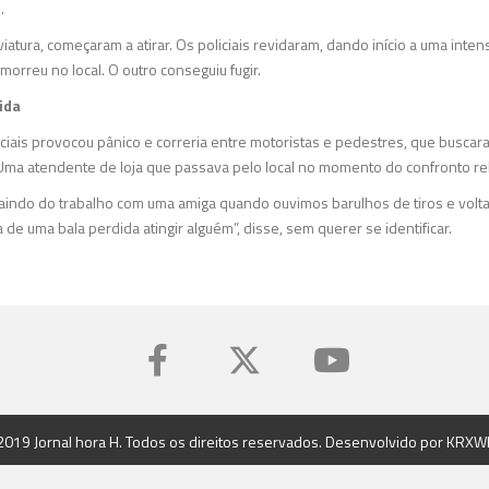
.
atura, começaram a atirar. Os policiais revidaram, dando início a uma intens
orreu no local. O outro conseguiu fugir.
ida
iciais provocou pânico e correria entre motoristas e pedestres, que buscar
Uma atendente de loja que passava pelo local no momento do confronto rel
 saindo do trabalho com uma amiga quando ouvimos barulhos de tiros e volt
e uma bala perdida atingir alguém”, disse, sem querer se identificar.
2019 Jornal hora H. Todos os direitos reservados. Desenvolvido por
KRXW