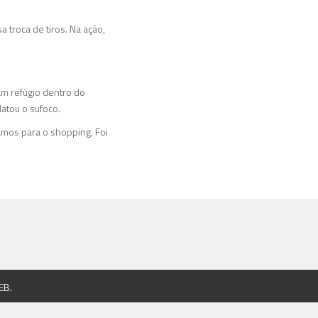
a troca de tiros. Na ação,
am refúgio dentro do
atou o sufoco.
amos para o shopping. Foi
EB
.