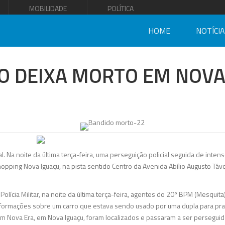
MOBILIDADE
POLÍTICA
HOME
NOTÍCI
IO DEIXA MORTO EM NOVA
eal. Na noite da última terça-feira, uma perseguição policial seguida de inten
opping Nova Iguaçu, na pista sentido Centro da Avenida Abílio Augusto Távo
lícia Militar, na noite da última terça-feira, agentes do 20º BPM (Mesquit
formações sobre um carro que estava sendo usado por uma dupla para prati
im Nova Era, em Nova Iguaçu, foram localizados e passaram a ser perseguido