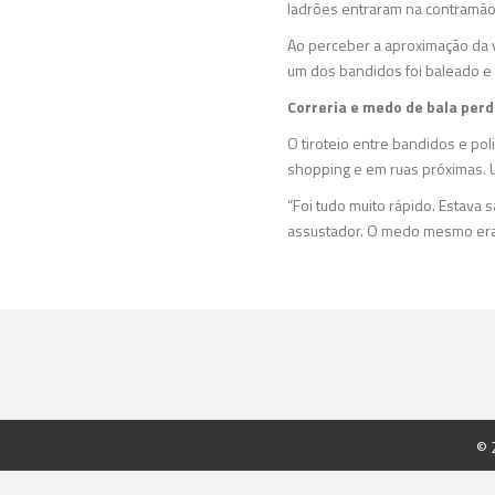
ladrões entraram na contramão
Ao perceber a aproximação da vi
um dos bandidos foi baleado e m
Correria e medo de bala perd
O tiroteio entre bandidos e pol
shopping e em ruas próximas. 
“Foi tudo muito rápido. Estava
assustador. O medo mesmo era d
© 