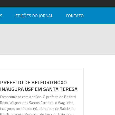
AS
EDIÇÕES DO JORNAL
CONTATO
PREFEITO DE BELFORD ROXO
INAUGURA USF EM SANTA TERESA
Compromisso com a saúde. O prefeito de Belford
Roxo, Wagner dos Santos Carneiro, o Waguinho,
inaugurou no sábado (4), a Unidade de Saúde da
Família Joaquim Medeiros de Lima, no bairro de