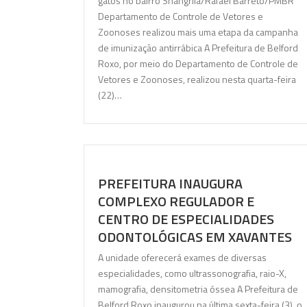
gatos no bairro Shangrilá/Rafael Barreto/PMBR
Departamento de Controle de Vetores e
Zoonoses realizou mais uma etapa da campanha
de imunização antirrábica A Prefeitura de Belford
Roxo, por meio do Departamento de Controle de
Vetores e Zoonoses, realizou nesta quarta-feira
(22)…
PREFEITURA INAUGURA
COMPLEXO REGULADOR E
CENTRO DE ESPECIALIDADES
ODONTOLÓGICAS EM XAVANTES
A unidade oferecerá exames de diversas
especialidades, como ultrassonografia, raio-X,
mamografia, densitometria óssea A Prefeitura de
Belford Roxo inaugurou na última sexta-feira (3), o