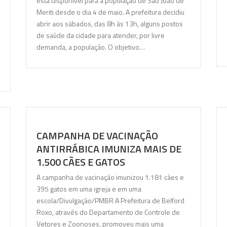
está disponível para a população de São João de
Meriti desde o dia 4 de maio. A prefeitura decidiu
abrir aos sábados, das 8h às 13h, alguns postos
de saúde da cidade para atender, por livre
demanda, a população. O objetivo…
CAMPANHA DE VACINAÇÃO
ANTIRRÁBICA IMUNIZA MAIS DE
1.500 CÃES E GATOS
A campanha de vacinação imunizou 1.181 cães e
395 gatos em uma igreja e em uma
escola/Divulgação/PMBR A Prefeitura de Belford
Roxo, através do Departamento de Controle de
Vetores e Zoonoses, promoveu mais uma