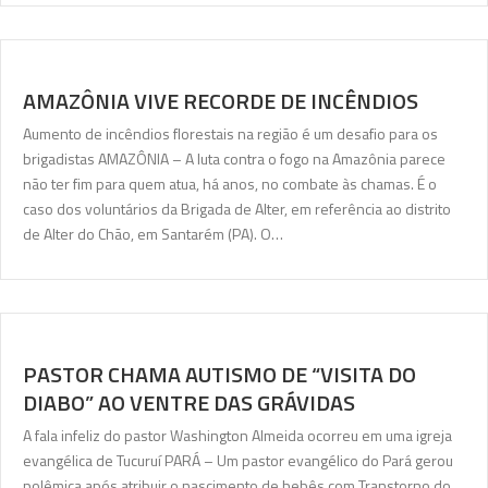
AMAZÔNIA VIVE RECORDE DE INCÊNDIOS
Aumento de incêndios florestais na região é um desafio para os
brigadistas AMAZÔNIA – A luta contra o fogo na Amazônia parece
não ter fim para quem atua, há anos, no combate às chamas. É o
caso dos voluntários da Brigada de Alter, em referência ao distrito
de Alter do Chão, em Santarém (PA). O…
PASTOR CHAMA AUTISMO DE “VISITA DO
DIABO” AO VENTRE DAS GRÁVIDAS
A fala infeliz do pastor Washington Almeida ocorreu em uma igreja
evangélica de Tucuruí PARÁ – Um pastor evangélico do Pará gerou
polêmica após atribuir o nascimento de bebês com Transtorno do