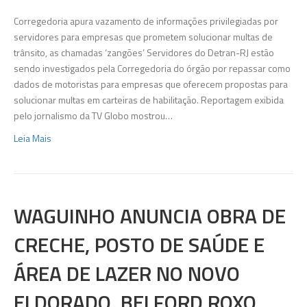
inves
vend
Corregedoria apura vazamento de informações privilegiadas por
de
servidores para empresas que prometem solucionar multas de
dado
trânsito, as chamadas ‘zangões’ Servidores do Detran-RJ estão
para
sendo investigados pela Corregedoria do órgão por repassar como
empr
dados de motoristas para empresas que oferecem propostas para
‘de
solucionar multas em carteiras de habilitação. Reportagem exibida
esqu
pelo jornalismo da TV Globo mostrou…
ilegal
Leia Mais
WAGUINHO ANUNCIA OBRA DE
CRECHE, POSTO DE SAÚDE E
ÁREA DE LAZER NO NOVO
ELDORADO, BELFORD ROXO