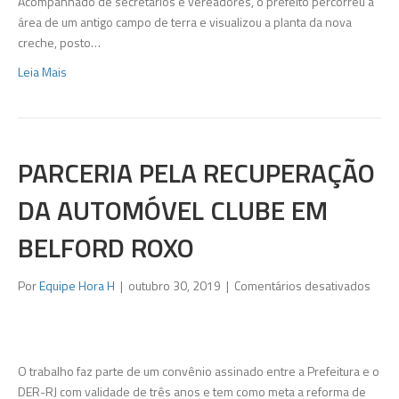
Acompanhado de secretários e vereadores, o prefeito percorreu a
área de um antigo campo de terra e visualizou a planta da nova
creche, posto…
Leia Mais
PARCERIA PELA RECUPERAÇÃO
DA AUTOMÓVEL CLUBE EM
BELFORD ROXO
em
Por
Equipe Hora H
|
outubro 30, 2019
|
Comentários desativados
Parce
pela
recu
da
O trabalho faz parte de um convênio assinado entre a Prefeitura e o
Auto
DER-RJ com validade de três anos e tem como meta a reforma de