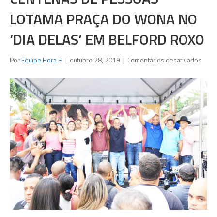
LOTAMA PRAÇA DO WONA NO
‘DIA DELAS’ EM BELFORD ROXO
em
Por
Equipe Hora H
|
outubro 28, 2019
|
Comentários desativados
Cent
de
pess
lota
Praça
do
Won
no
‘Dia
Delas
em
Belfo
Roxo