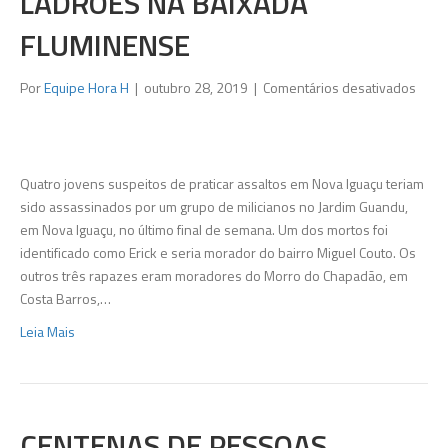
LADRÕES NA BAIXADA
FLUMINENSE
em
Por
Equipe Hora H
|
outubro 28, 2019
|
Comentários desativados
Milic
pod
ter
exec
Quatro jovens suspeitos de praticar assaltos em Nova Iguaçu teriam
quart
sido assassinados por um grupo de milicianos no Jardim Guandu,
de
em Nova Iguaçu, no último final de semana. Um dos mortos foi
ladrõ
identificado como Erick e seria morador do bairro Miguel Couto. Os
na
outros três rapazes eram moradores do Morro do Chapadão, em
Baix
Costa Barros,…
Flum
Leia Mais
CENTENAS DE PESSOAS