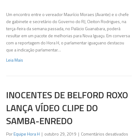
braç
direi
Um encontro entre o vereador Maurício Moraes (Avante) e o chefe
do
de gabinete e secretário do Governo do RJ, Cleiton Rodrigues, na
gove
terça-feira da semana passada, no Palácio Guanabara, poderá
disc
resultar em um pacote de melhorias para Nova Iguaçu. Em conversa
melh
com a reportagem do Hora H, o parlamentar iguaçuano destacou
para
que a indicação parlamentar…
Nova
Leia Mais
Iguaç
INOCENTES DE BELFORD ROXO
LANÇA VÍDEO CLIPE DO
SAMBA-ENREDO
em
Por
Equipe Hora H
|
outubro 29, 2019
|
Comentários desativados