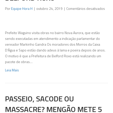
em
Por
Equipe Hora H
|
outubro 24, 2019
|
Comentários desativados
Adeu
à
lama
e
Prefeito Waguino visita obras no bairro Nova Aurora, que estão
poeir
sendo executadas em atendimento a indicação parlamentar do
no
vereador Markinho Gandra Os moradores dos Morros da Caixa
bairr
D’Água e Sapo estão dando adeus à lama e poeira depois de anos.
Nova
O motivo é que a Prefeitura de Belford Roxo está realizando um
Auro
pacote de obras…
em
Leia Mais
Belfo
Roxo
PASSEIO, SACODE OU
MASSACRE? MENGÃO METE 5