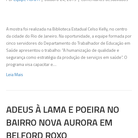
Belfo
Roxo
se
dest
A mostra foi realizada na Biblioteca Estadual Celso Kelly, no centro
em
da cidade do Rio de Janeiro. Na oportunidade, a equipe formada por
expo
cinco servidores do Departamento do Trabalhador de Educação em
reali
Saúde apresentou o trabalho: “A humanização de qualidade e
no
segurança como estratégia da produção de serviços em saúde”. O
Rio
programa visa capacitar e…
Leia Mais
ADEUS À LAMA E POEIRA NO
BAIRRO NOVA AURORA EM
BELFORD ROXO