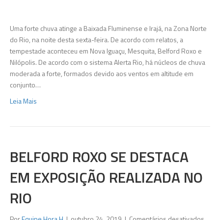
de
grani
ating
Uma forte chuva atinge a Baixada Fluminense e Irajá, na Zona Norte
Baix
do Rio, na noite desta sexta-feira. De acordo com relatos, a
e
tempestade aconteceu em Nova Iguaçu, Mesquita, Belford Roxo e
Zona
Nilópolis. De acordo com o sistema Alerta Rio, há núcleos de chuva
Nort
moderada a forte, formados devido aos ventos em altitude em
do
conjunto…
Rio
Leia Mais
BELFORD ROXO SE DESTACA
EM EXPOSIÇÃO REALIZADA NO
RIO
em
Por
Equipe Hora H
|
outubro 24, 2019
|
Comentários desativados