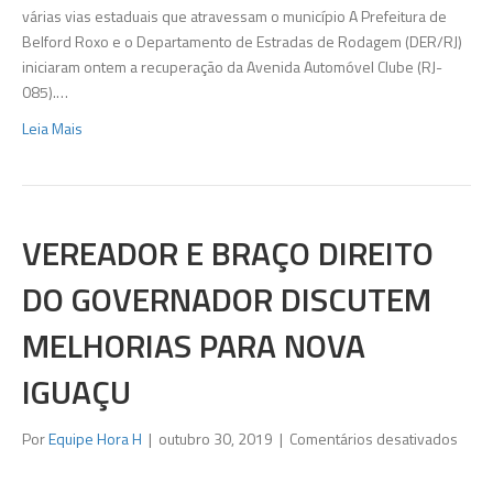
Clube
várias vias estaduais que atravessam o município A Prefeitura de
em
Belford Roxo e o Departamento de Estradas de Rodagem (DER/RJ)
Belfo
iniciaram ontem a recuperação da Avenida Automóvel Clube (RJ-
Roxo
085).…
Leia Mais
VEREADOR E BRAÇO DIREITO
DO GOVERNADOR DISCUTEM
MELHORIAS PARA NOVA
IGUAÇU
em
Por
Equipe Hora H
|
outubro 30, 2019
|
Comentários desativados
Vere
e