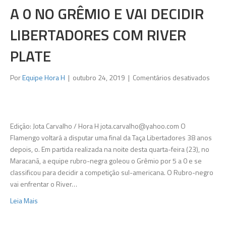
A 0 NO GRÊMIO E VAI DECIDIR
LIBERTADORES COM RIVER
PLATE
em
Por
Equipe Hora H
|
outubro 24, 2019
|
Comentários desativados
Passe
Saco
ou
Mass
Edição: Jota Carvalho / Hora H
jota.carvalho@yahoo.com
O
Meng
Flamengo voltará a disputar uma final da Taça Libertadores 38 anos
mete
depois, o. Em partida realizada na noite desta quarta-feira (23), no
5
Maracanã, a equipe rubro-negra goleou o Grêmio por 5 a 0 e se
a
classificou para decidir a competição sul-americana. O Rubro-negro
0
vai enfrentar o River…
no
Leia Mais
Grêm
e