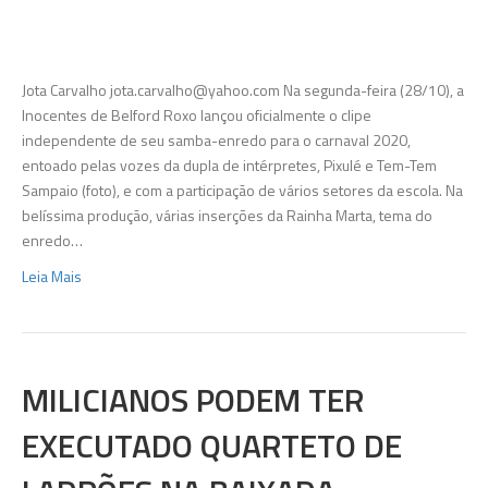
Inoc
de
Belfo
Roxo
Jota Carvalho
jota.carvalho@yahoo.com
Na segunda-feira (28/10), a
lança
Inocentes de Belford Roxo lançou oficialmente o clipe
víde
independente de seu samba-enredo para o carnaval 2020,
clipe
entoado pelas vozes da dupla de intérpretes, Pixulé e Tem-Tem
do
Sampaio (foto), e com a participação de vários setores da escola. Na
samb
belíssima produção, várias inserções da Rainha Marta, tema do
enre
enredo…
Leia Mais
MILICIANOS PODEM TER
EXECUTADO QUARTETO DE