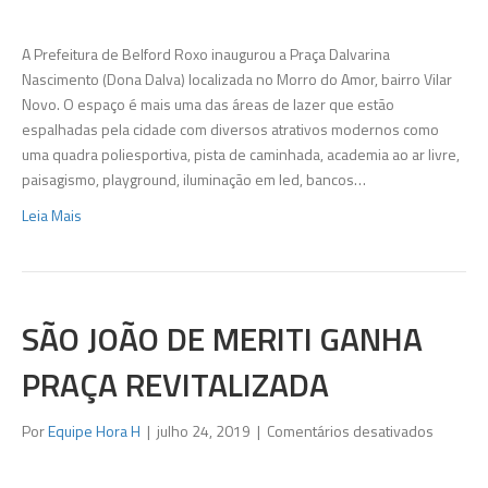
inaugura
praça
A Prefeitura de Belford Roxo inaugurou a Praça Dalvarina
no
Nascimento (Dona Dalva) localizada no Morro do Amor, bairro Vilar
Morro
Novo. O espaço é mais uma das áreas de lazer que estão
do
espalhadas pela cidade com diversos atrativos modernos como
Amor
uma quadra poliesportiva, pista de caminhada, academia ao ar livre,
paisagismo, playground, iluminação em led, bancos…
Leia Mais
SÃO JOÃO DE MERITI GANHA
PRAÇA REVITALIZADA
em
Por
Equipe Hora H
|
julho 24, 2019
|
Comentários desativados
São
João