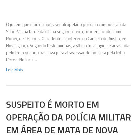
Adolesc
é
esmaga
por
O jovem que morreu após ser atropelado por uma composição da
composi
SuperVia na tarde da última segunda-feira, foi identificado como
de
Ronei, de 16 anos. O acidente aconteceu na Cancela de Austin, em
tem
Nova Iguaçu. Segundo testemunhas, a vítima foi atingida e arrastada
em
pelo trem quando passava para atravessar de bicicleta pela linha
Nova
férrea. No local…
Iguaçu
Leia Mais
SUSPEITO É MORTO EM
OPERAÇÃO DA POLÍCIA MILITAR
EM ÁREA DE MATA DE NOVA