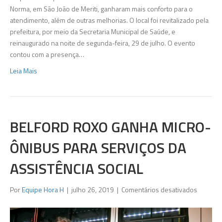
ganha
Norma, em São João de Meriti, ganharam mais conforto para o
mais
atendimento, além de outras melhorias. O local foi revitalizado pela
um
prefeitura, por meio da Secretaria Municipal de Saúde, e
posto
reinaugurado na noite de segunda-feira, 29 de julho. O evento
de
contou com a presença…
saúde
Leia Mais
reforma
BELFORD ROXO GANHA MICRO-
ÔNIBUS PARA SERVIÇOS DA
ASSISTÊNCIA SOCIAL
em
Por
Equipe Hora H
|
julho 26, 2019
|
Comentários desativados
Belford
Roxo