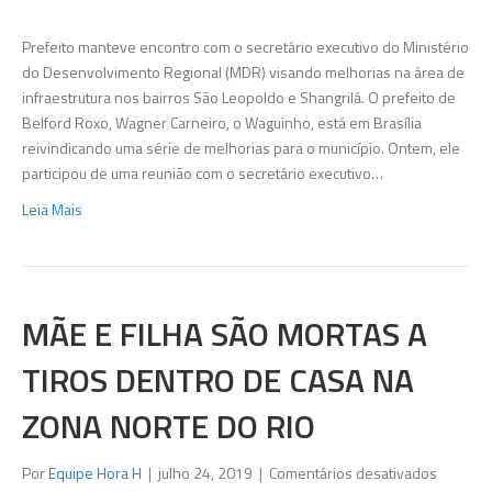
a
Brasília
Prefeito manteve encontro com o secretário executivo do Ministério
em
do Desenvolvimento Regional (MDR) visando melhorias na área de
busca
infraestrutura nos bairros São Leopoldo e Shangrilá. O prefeito de
de
Belford Roxo, Wagner Carneiro, o Waguinho, está em Brasília
recurso
reivindicando uma série de melhorias para o município. Ontem, ele
para
participou de uma reunião com o secretário executivo…
as
Leia Mais
obras
do
Program
de
Acelera
MÃE E FILHA SÃO MORTAS A
do
TIROS DENTRO DE CASA NA
Crescim
ZONA NORTE DO RIO
em
Por
Equipe Hora H
|
julho 24, 2019
|
Comentários desativados