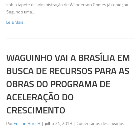
Vila
sob o tapete da administração de Wanderson Gomes já começou
de
Segundo uma…
Cava
Leia Mais
pode
ser
estoura
WAGUINHO VAI A BRASÍLIA EM
BUSCA DE RECURSOS PARA AS
OBRAS DO PROGRAMA DE
ACELERAÇÃO DO
CRESCIMENTO
em
Por
Equipe Hora H
|
julho 24, 2019
|
Comentários desativados
Waguin
vai