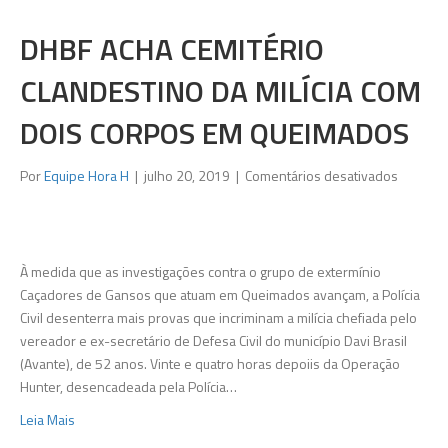
DHBF ACHA CEMITÉRIO
CLANDESTINO DA MILÍCIA COM
DOIS CORPOS EM QUEIMADOS
em
Por
Equipe Hora H
|
julho 20, 2019
|
Comentários desativados
DHBF
acha
cemitéri
clandest
À medida que as investigações contra o grupo de extermínio
da
Caçadores de Gansos que atuam em Queimados avançam, a Polícia
milícia
Civil desenterra mais provas que incriminam a milícia chefiada pelo
com
vereador e ex-secretário de Defesa Civil do município Davi Brasil
dois
(Avante), de 52 anos. Vinte e quatro horas depoiis da Operação
corpos
Hunter, desencadeada pela Polícia…
em
Leia Mais
Queima