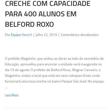
CRECHE COM CAPACIDADE
PARA 400 ALUNOS EM
BELFORD ROXO
em
Por
Equipe Hora H
|
julho 22, 2019
|
Comentários desativados
Parque
São
José
ganhará
O prefeito Waguinho, que visitou as obras ao lado do secretário de
creche
Educação, aproveitou para anunciar a unidade será inaugurada no
com
dia 19 de agosto O prefeito de Belford Roxo, Wagner Carneiro, o
capacid
Waguinho, visitou o local que está em seus retoques finais onde
para
funcionará uma nova creche no bairro Parque São José. No espaço,
400
…
alunos
Leia Mais
em
Belford
Roxo