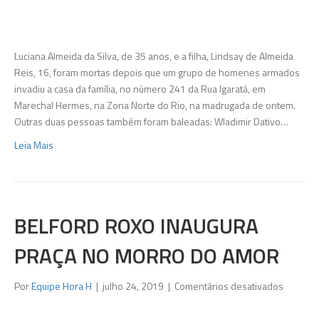
Mãe
e
filha
são
Luciana Almeida da Silva, de 35 anos, e a filha, Lindsay de Almeida
mortas
Reis, 16, foram mortas depois que um grupo de homenes armados
a
invadiu a casa da família, no número 241 da Rua Igaratá, em
tiros
Marechal Hermes, na Zona Norte do Rio, na madrugada de ontem.
dentro
Outras duas pessoas também foram baleadas: Wladimir Dativo…
de
Leia Mais
casa
na
Zona
Norte
do
BELFORD ROXO INAUGURA
Rio
PRAÇA NO MORRO DO AMOR
em
Por
Equipe Hora H
|
julho 24, 2019
|
Comentários desativados
Belford
Roxo