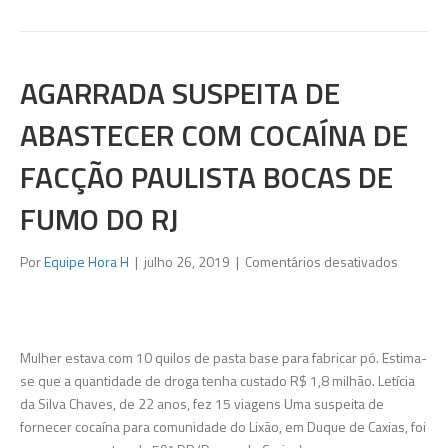
AGARRADA SUSPEITA DE
ABASTECER COM COCAÍNA DE
FACÇÃO PAULISTA BOCAS DE
FUMO DO RJ
em
Por
Equipe Hora H
|
julho 26, 2019
|
Comentários desativados
Agarrad
suspeita
de
abastec
Mulher estava com 10 quilos de pasta base para fabricar pó. Estima-
com
se que a quantidade de droga tenha custado R$ 1,8 milhão. Letícia
cocaína
da Silva Chaves, de 22 anos, fez 15 viagens Uma suspeita de
de
fornecer cocaína para comunidade do Lixão, em Duque de Caxias, foi
facção