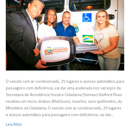
ganha
micro-
ônibus
para
serviços
da
assistên
social
O veículo com ar-condicionado, 25 lugares e acesso automático para
passageiro com deficiência, vai dar uma acelerada nos serviços da
Secretaria de Assistência Social e Cidadania (Semasc) Belford Roxo
recebeu um micro-ônibus (MobSuas), novinho, zero quilômetro, do
Ministério da Cidadania. O veículo com ar-condicionado, 25 lugares
e acesso automático para passageiro com deficiência, vai dar…
Leia Mais