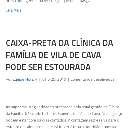
presa por agentes da 59ª DP (Duque de Caxias),…
paulista
Leia Mais
bocas
de
fumo
do
RJ
CAIXA-PRETA DA CLÍNICA DA
FAMÍLIA DE VILA DE CAVA
PODE SER ESTOURADA
em
Por
Equipe Hora H
|
julho 25, 2019
|
Comentários desativados
Caixa-
preta
da
Clínica
As supostas irregularidades praticadas pela atual gestão da Clínica
da
da Família Drª Gisele Palhares Gouvêa, em Vila de Cava, Nova Iguaçu,
Família
podem estar com os dias contados. A contagem regressiva para o
de
estouro da caixa-preta, que irá trazer à tona a podridão acumulada