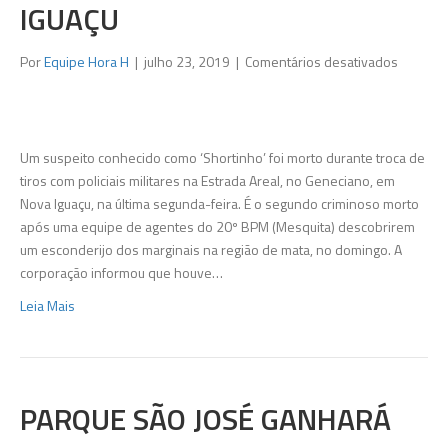
IGUAÇU
em
Por
Equipe Hora H
|
julho 23, 2019
|
Comentários desativados
Suspeit
é
morto
em
Um suspeito conhecido como ‘Shortinho’ foi morto durante troca de
operaçã
tiros com policiais militares na Estrada Areal, no Geneciano, em
da
Nova Iguaçu, na última segunda-feira. É o segundo criminoso morto
Polícia
após uma equipe de agentes do 20º BPM (Mesquita) descobrirem
Militar
um esconderijo dos marginais na região de mata, no domingo. A
em
corporação informou que houve…
área
Leia Mais
de
mata
de
Nova
Iguaçu
PARQUE SÃO JOSÉ GANHARÁ