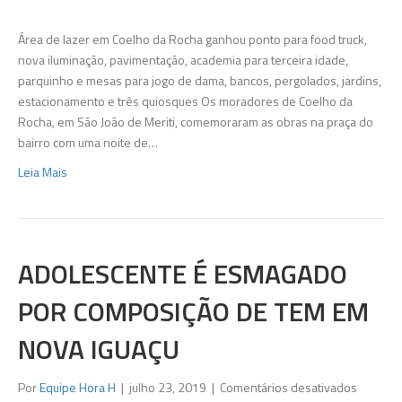
de
Meriti
Área de lazer em Coelho da Rocha ganhou ponto para food truck,
ganha
nova iluminação, pavimentação, academia para terceira idade,
praça
parquinho e mesas para jogo de dama, bancos, pergolados, jardins,
revitali
estacionamento e três quiosques Os moradores de Coelho da
Rocha, em São João de Meriti, comemoraram as obras na praça do
bairro com uma noite de…
Leia Mais
ADOLESCENTE É ESMAGADO
POR COMPOSIÇÃO DE TEM EM
NOVA IGUAÇU
em
Por
Equipe Hora H
|
julho 23, 2019
|
Comentários desativados