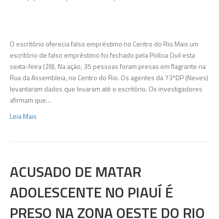
‘Call
center
do
crime’
O escritório oferecia falso empréstimo no Centro do Rio Mais um
é
escritório de falso empréstimo foi fechado pela Polícia Civil esta
fechado
sexta-feira (28). Na ação, 35 pessoas foram presas em flagrante na
pela
Rua da Assembleia, no Centro do Rio. Os agentes da 73ªDP (Neves)
polícia
levantaram dados que levaram até o escritório. Os investigadores
e
afirmam que…
35
Leia Mais
pessoas
são
presas
ACUSADO DE MATAR
ADOLESCENTE NO PIAUÍ É
PRESO NA ZONA OESTE DO RIO