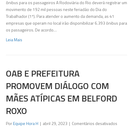
de
ônibus para os passageiros A Rodoviária do Rio deverá registrar um
quase
movimento de 192 mil pessoas neste feriadão do Dia do
200
Trabalhador (1º). Para atender o aumento da demanda, as 41
mil
empresas que operam no local irão disponibilizar 6.393 ônibus para
pessoas
os passageiros. De acordo…
para
Leia Mais
o
feriadão
do
Dia
do
OAB E PREFEITURA
Trabalha
PROMOVEM DIÁLOGO COM
MÃES ATÍPICAS EM BELFORD
ROXO
em
Por
Equipe Hora H
|
abril 29, 2023
|
Comentários desativados
OAB