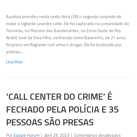
suspeito
de
matar
A polícia prendeu nesta sexta-feira (28) o segundo suspeito de
vigilante
matar o vigilante Leandro Leite. Ele foi capturado na comunidade do
em
Terreirão, no Recreio dos Bandeirantes, na Zona Oeste do Rio.
luau
André José da Silva Filho, conhecido como Baianinho, de 21 anos,
na
foi preso em flagrante com arma e drogas. Ele foi localizado por
Zona
policiais…
Oeste
Leia Mais
do
Rio
é
preso
‘CALL CENTER DO CRIME’ É
FECHADO PELA POLÍCIA E 35
PESSOAS SÃO PRESAS
em
Por
Equipe Hora H
|
abril 29, 2023
|
Comentários desativados