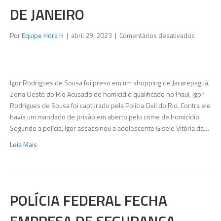
DE JANEIRO
em
Por
Equipe Hora H
|
abril 29, 2023
|
Comentários desativados
Acusado
de
matar
adolesc
Igor Rodrigues de Sousa foi preso em um shopping de Jacarepaguá,
no
Zona Oeste do Rio Acusado de homicídio qualificado no Piauí, Igor
Piauí
Rodrigues de Sousa foi capturado pela Polícia Civil do Rio. Contra ele
é
havia um mandado de prisão em aberto pelo crime de homicídio.
preso
Segundo a polícia, Igor assassinou a adolescente Gisele Vitória da…
na
Leia Mais
Zona
Oeste
do
Rio
de
POLÍCIA FEDERAL FECHA
Janeiro