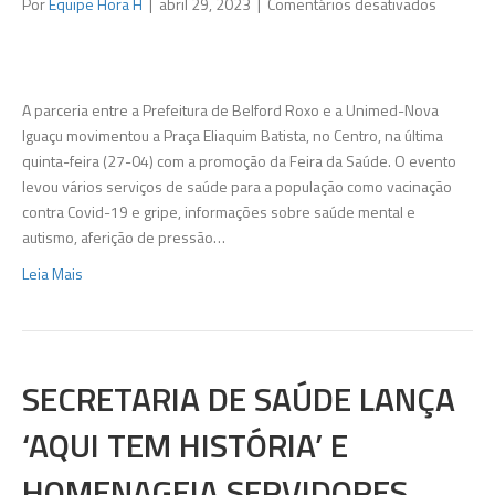
em
Por
Equipe Hora H
|
abril 29, 2023
|
Comentários desativados
Belford
Roxo
oferece
serviços
A parceria entre a Prefeitura de Belford Roxo e a Unimed-Nova
de
Iguaçu movimentou a Praça Eliaquim Batista, no Centro, na última
saúde
quinta-feira (27-04) com a promoção da Feira da Saúde. O evento
em
levou vários serviços de saúde para a população como vacinação
praça
contra Covid-19 e gripe, informações sobre saúde mental e
do
autismo, aferição de pressão…
Centro
Leia Mais
SECRETARIA DE SAÚDE LANÇA
‘AQUI TEM HISTÓRIA’ E
HOMENAGEIA SERVIDORES