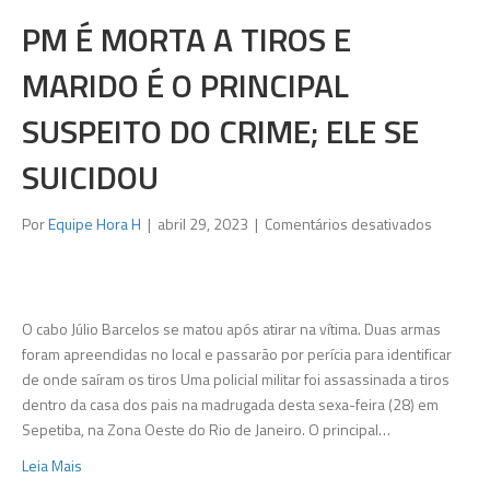
PM É MORTA A TIROS E
MARIDO É O PRINCIPAL
SUSPEITO DO CRIME; ELE SE
SUICIDOU
em
Por
Equipe Hora H
|
abril 29, 2023
|
Comentários desativados
PM
é
morta
a
O cabo Júlio Barcelos se matou após atirar na vítima. Duas armas
tiros
foram apreendidas no local e passarão por perícia para identificar
e
de onde saíram os tiros Uma policial militar foi assassinada a tiros
marido
dentro da casa dos pais na madrugada desta sexa-feira (28) em
é
Sepetiba, na Zona Oeste do Rio de Janeiro. O principal…
o
Leia Mais
principal