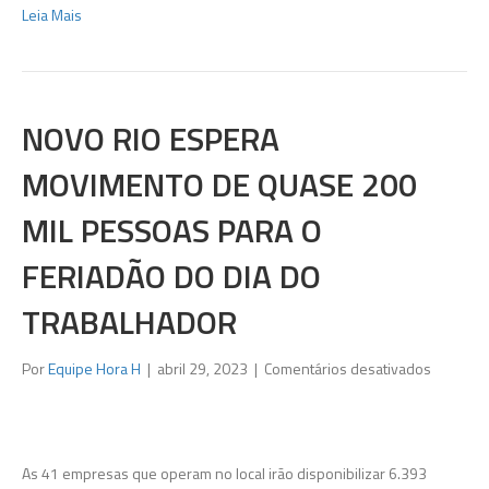
Leia Mais
Rio
NOVO RIO ESPERA
MOVIMENTO DE QUASE 200
MIL PESSOAS PARA O
FERIADÃO DO DIA DO
TRABALHADOR
em
Por
Equipe Hora H
|
abril 29, 2023
|
Comentários desativados
Novo
Rio
espera
movimen
As 41 empresas que operam no local irão disponibilizar 6.393