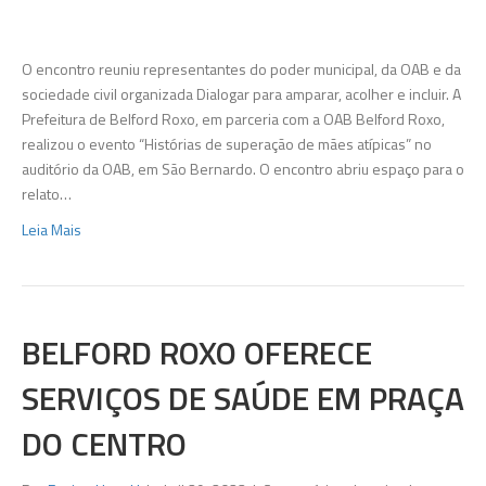
e
Prefeitur
promov
O encontro reuniu representantes do poder municipal, da OAB e da
diálogo
sociedade civil organizada Dialogar para amparar, acolher e incluir. A
com
Prefeitura de Belford Roxo, em parceria com a OAB Belford Roxo,
mães
realizou o evento “Histórias de superação de mães atípicas” no
atípicas
auditório da OAB, em São Bernardo. O encontro abriu espaço para o
em
relato…
Belford
Leia Mais
Roxo
BELFORD ROXO OFERECE
SERVIÇOS DE SAÚDE EM PRAÇA
DO CENTRO