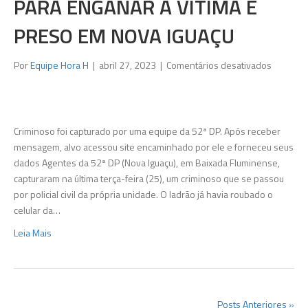
PARA ENGANAR A VÍTIMA É
PRESO EM NOVA IGUAÇU
em
Por
Equipe Hora H
|
abril 27, 2023
|
Comentários desativados
Ladrão
de
celular
se
Criminoso foi capturado por uma equipe da 52ª DP. Após receber
passava
mensagem, alvo acessou site encaminhado por ele e forneceu seus
por
dados Agentes da 52ª DP (Nova Iguaçu), em Baixada Fluminense,
policial
capturaram na última terça-feira (25), um criminoso que se passou
civil
por policial civil da própria unidade. O ladrão já havia roubado o
para
celular da…
enganar
Leia Mais
a
vítima
é
preso
em
Posts Anteriores »