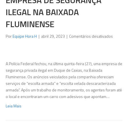
EMPRESA DE SEGURANÇA
ILEGAL NA BAIXADA
FLUMINENSE
em
Por
Equipe Hora H
|
abril 29, 2023
|
Comentários desativados
Polícia
Federal
fecha
empresa
A Polícia Federal fechou, na última quinta-feira (27), uma empresa de
de
segurança privada ilegal em Duque de Caxias, na Baixada
seguran
Fluminense. Os anúncios veiculados pela companhia ofereciam
ilegal
serviços de “escolta armada” e “escolta velada descaracterizada
na
armada”. Após um trabalho de monitoramento, os agentes foram até
Baixada
o local e encontraram um carro com adesivos que apontam…
Flumine
Leia Mais