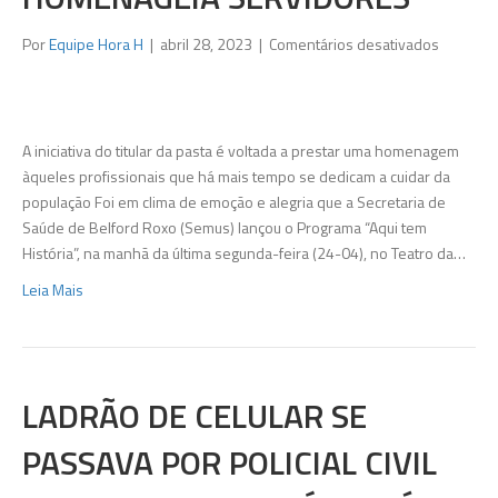
em
Por
Equipe Hora H
|
abril 28, 2023
|
Comentários desativados
Secretar
de
Saúde
lança
A iniciativa do titular da pasta é voltada a prestar uma homenagem
‘Aqui
àqueles profissionais que há mais tempo se dedicam a cuidar da
tem
população Foi em clima de emoção e alegria que a Secretaria de
História’
Saúde de Belford Roxo (Semus) lançou o Programa “Aqui tem
e
História”, na manhã da última segunda-feira (24-04), no Teatro da…
homenag
Leia Mais
servidor
LADRÃO DE CELULAR SE
PASSAVA POR POLICIAL CIVIL