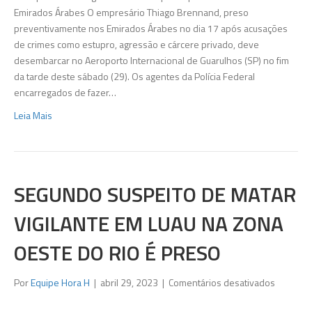
Brasil
Emirados Árabes O empresário Thiago Brennand, preso
hoje
preventivamente nos Emirados Árabes no dia 17 após acusações
e
de crimes como estupro, agressão e cárcere privado, deve
deve
desembarcar no Aeroporto Internacional de Guarulhos (SP) no fim
ficar
da tarde deste sábado (29). Os agentes da Polícia Federal
isolado
encarregados de fazer…
de
Leia Mais
outros
presos
SEGUNDO SUSPEITO DE MATAR
VIGILANTE EM LUAU NA ZONA
OESTE DO RIO É PRESO
em
Por
Equipe Hora H
|
abril 29, 2023
|
Comentários desativados
Segundo