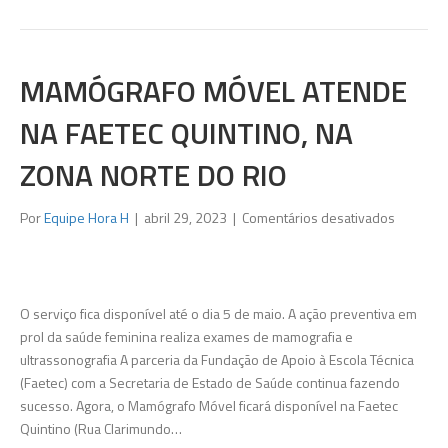
suspeito
do
crime;
ele
MAMÓGRAFO MÓVEL ATENDE
se
NA FAETEC QUINTINO, NA
suicidou
ZONA NORTE DO RIO
em
Por
Equipe Hora H
|
abril 29, 2023
|
Comentários desativados
Mamógra
Móvel
atende
na
O serviço fica disponível até o dia 5 de maio. A ação preventiva em
Faetec
prol da saúde feminina realiza exames de mamografia e
Quintino,
ultrassonografia A parceria da Fundação de Apoio à Escola Técnica
na
(Faetec) com a Secretaria de Estado de Saúde continua fazendo
Zona
sucesso. Agora, o Mamógrafo Móvel ficará disponível na Faetec
Norte
Quintino (Rua Clarimundo…
do