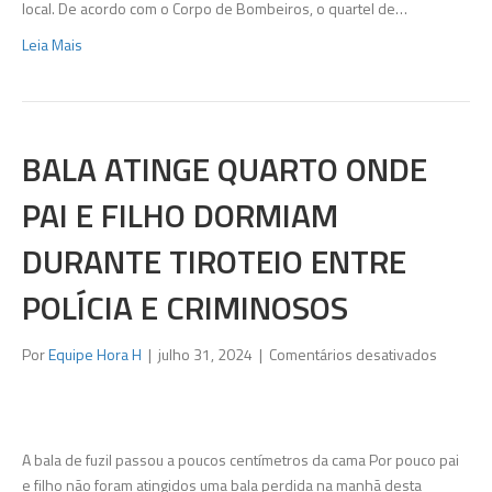
com
local. De acordo com o Corpo de Bombeiros, o quartel de…
caminhã
Leia Mais
na
Av.
Brasil
BALA ATINGE QUARTO ONDE
PAI E FILHO DORMIAM
DURANTE TIROTEIO ENTRE
POLÍCIA E CRIMINOSOS
em
Por
Equipe Hora H
|
julho 31, 2024
|
Comentários desativados
Bala
atinge
quarto
onde
A bala de fuzil passou a poucos centímetros da cama Por pouco pai
pai
e filho não foram atingidos uma bala perdida na manhã desta