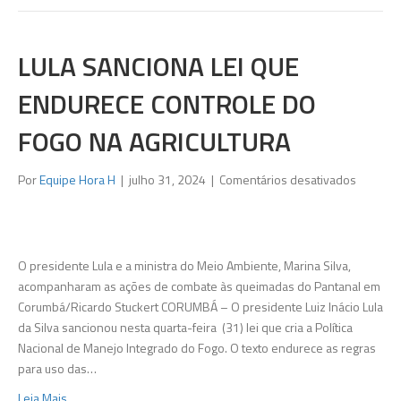
LULA SANCIONA LEI QUE
ENDURECE CONTROLE DO
FOGO NA AGRICULTURA
em
Por
Equipe Hora H
|
julho 31, 2024
|
Comentários desativados
Lula
sancion
lei
que
O presidente Lula e a ministra do Meio Ambiente, Marina Silva,
endurec
acompanharam as ações de combate às queimadas do Pantanal em
controle
Corumbá/Ricardo Stuckert CORUMBÁ – O presidente Luiz Inácio Lula
do
da Silva sancionou nesta quarta-feira (31) lei que cria a Política
fogo
Nacional de Manejo Integrado do Fogo. O texto endurece as regras
na
para uso das…
agricultu
Leia Mais