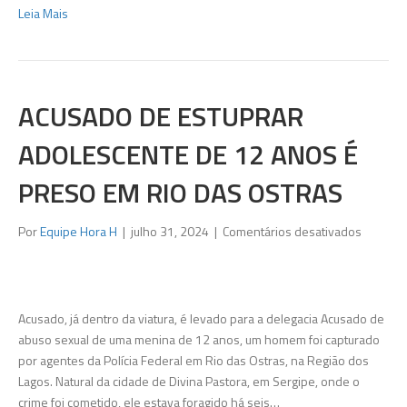
Leia Mais
ACUSADO DE ESTUPRAR
ADOLESCENTE DE 12 ANOS É
PRESO EM RIO DAS OSTRAS
em
Por
Equipe Hora H
|
julho 31, 2024
|
Comentários desativados
Acusado
de
estuprar
adolesc
Acusado, já dentro da viatura, é levado para a delegacia Acusado de
de
abuso sexual de uma menina de 12 anos, um homem foi capturado
12
por agentes da Polícia Federal em Rio das Ostras, na Região dos
anos
Lagos. Natural da cidade de Divina Pastora, em Sergipe, onde o
é
crime foi cometido, ele estava foragido há seis…