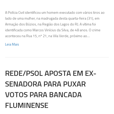
com
vários
A Polícia Civil identificou um homem executado com vários tiros ao
tiros
lado de uma mulher, na madrugada desta quarta-feira (31), em
em
Armação dos Búzios, na Região dos Lagos do RJ. A vítima foi
Armaçã
identificada como Marcos Vinícius da Silva, de 48 anos. O crime
dos
aconteceu na Rua 15, nº 21, na Vila Verde, próximo ao…
Búzios,
Leia Mais
na
Região
dos
Lagos
do
REDE/PSOL APOSTA EM EX-
RJ
SENADORA PARA PUXAR
VOTOS PARA BANCADA
FLUMINENSE