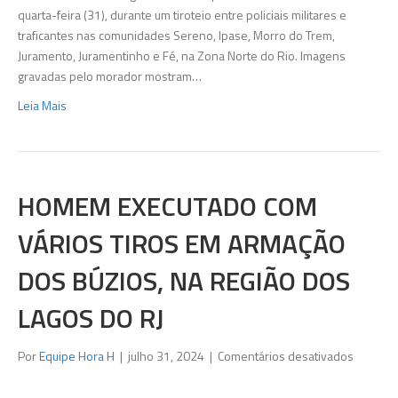
e
quarta-feira (31), durante um tiroteio entre policiais militares e
filho
traficantes nas comunidades Sereno, Ipase, Morro do Trem,
dormia
Juramento, Juramentinho e Fé, na Zona Norte do Rio. Imagens
durante
gravadas pelo morador mostram…
tiroteio
Leia Mais
entre
polícia
e
crimino
HOMEM EXECUTADO COM
VÁRIOS TIROS EM ARMAÇÃO
DOS BÚZIOS, NA REGIÃO DOS
LAGOS DO RJ
em
Por
Equipe Hora H
|
julho 31, 2024
|
Comentários desativados
Homem
executa