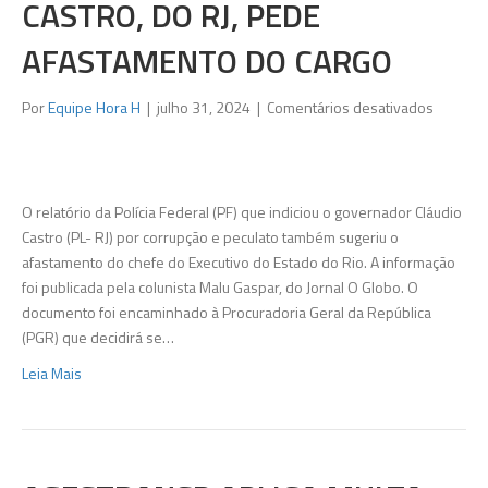
CASTRO, DO RJ, PEDE
AFASTAMENTO DO CARGO
em
Por
Equipe Hora H
|
julho 31, 2024
|
Comentários desativados
Relatóri
da
PF
que
O relatório da Polícia Federal (PF) que indiciou o governador Cláudio
indicia
Castro (PL- RJ) por corrupção e peculato também sugeriu o
governa
afastamento do chefe do Executivo do Estado do Rio. A informação
Cláudio
foi publicada pela colunista Malu Gaspar, do Jornal O Globo. O
Castro,
documento foi encaminhado à Procuradoria Geral da República
do
(PGR) que decidirá se…
RJ,
Leia Mais
pede
afastam
do
cargo