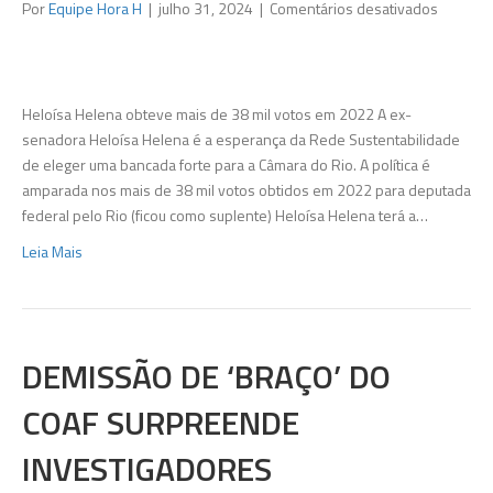
em
Por
Equipe Hora H
|
julho 31, 2024
|
Comentários desativados
Rede/Ps
aposta
em
ex-
Heloísa Helena obteve mais de 38 mil votos em 2022 A ex-
senador
senadora Heloísa Helena é a esperança da Rede Sustentabilidade
para
de eleger uma bancada forte para a Câmara do Rio. A política é
puxar
amparada nos mais de 38 mil votos obtidos em 2022 para deputada
votos
federal pelo Rio (ficou como suplente) Heloísa Helena terá a…
para
Leia Mais
bancada
flumine
DEMISSÃO DE ‘BRAÇO’ DO
COAF SURPREENDE
INVESTIGADORES