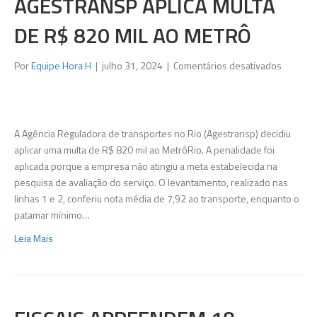
AGESTRANSP APLICA MULTA
DE R$ 820 MIL AO METRÔ
em
Por
Equipe Hora H
|
julho 31, 2024
|
Comentários desativados
Agestra
aplica
multa
de
A Agência Reguladora de transportes no Rio (Agestransp) decidiu
R$
aplicar uma multa de R$ 820 mil ao MetrôRio. A penalidade foi
820
aplicada porque a empresa não atingiu a meta estabelecida na
mil
pesquisa de avaliação do serviço. O levantamento, realizado nas
ao
linhas 1 e 2, conferiu nota média de 7,92 ao transporte, enquanto o
metrô
patamar mínimo…
Leia Mais