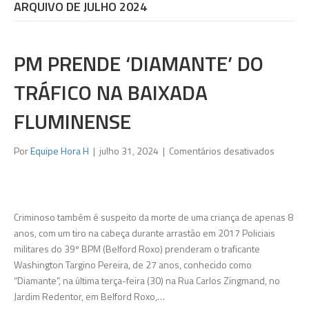
ARQUIVO DE JULHO 2024
PM PRENDE ‘DIAMANTE’ DO
TRÁFICO NA BAIXADA
FLUMINENSE
em
Por
Equipe Hora H
|
julho 31, 2024
|
Comentários desativados
PM
prende
‘Diamant
do
Criminoso também é suspeito da morte de uma criança de apenas 8
tráfico
anos, com um tiro na cabeça durante arrastão em 2017 Policiais
na
militares do 39º BPM (Belford Roxo) prenderam o traficante
Baixada
Washington Targino Pereira, de 27 anos, conhecido como
Flumine
“Diamante”, na última terça-feira (30) na Rua Carlos Zingmand, no
Jardim Redentor, em Belford Roxo,…