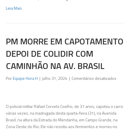
preso
Leia Mais
em
Rio
das
Ostras
PM MORRE EM CAPOTAMENTO
DEPOI DE COLIDIR COM
CAMINHÃO NA AV. BRASIL
em
Por
Equipe Hora H
|
julho 31, 2024
|
Comentários desativados
PM
morre
em
capotam
O policial militar Rafael Corvelo Coelho, de 37 anos, capotou o carro
depoi
várias vezes, na madrugada desta quarta-feira (31), na Avenida
de
Brasil, na altura da Estrada do Mendanha, em Campo Grande, na
colidir
Zona Oeste do Rio. Ele não resistiu aos ferimentos e morreu no