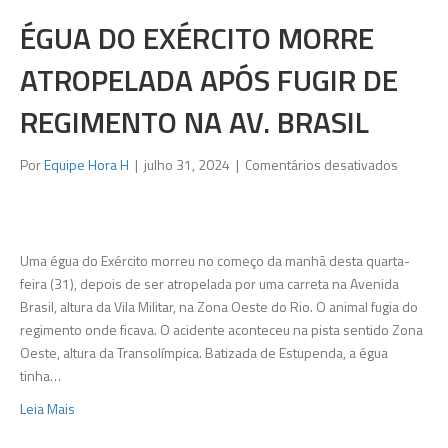
ÉGUA DO EXÉRCITO MORRE
ATROPELADA APÓS FUGIR DE
REGIMENTO NA AV. BRASIL
em
Por
Equipe Hora H
|
julho 31, 2024
|
Comentários desativados
Égua
do
Exército
morre
Uma égua do Exército morreu no começo da manhã desta quarta-
atropel
feira (31), depois de ser atropelada por uma carreta na Avenida
após
Brasil, altura da Vila Militar, na Zona Oeste do Rio. O animal fugia do
fugir
regimento onde ficava. O acidente aconteceu na pista sentido Zona
de
Oeste, altura da Transolímpica. Batizada de Estupenda, a égua
regimen
tinha…
na
Leia Mais
Av.
Brasil