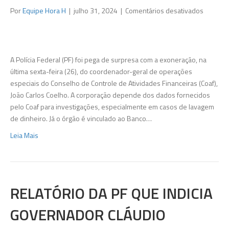
em
Por
Equipe Hora H
|
julho 31, 2024
|
Comentários desativados
Demiss
de
‘braço’
do
A Polícia Federal (PF) foi pega de surpresa com a exoneração, na
Coaf
última sexta-feira (26), do coordenador-geral de operações
surpree
especiais do Conselho de Controle de Atividades Financeiras (Coaf),
investi
João Carlos Coelho. A corporação depende dos dados fornecidos
pelo Coaf para investigações, especialmente em casos de lavagem
de dinheiro. Já o órgão é vinculado ao Banco…
Leia Mais
RELATÓRIO DA PF QUE INDICIA
GOVERNADOR CLÁUDIO