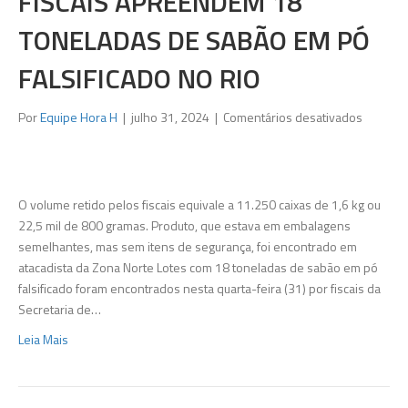
FISCAIS APREENDEM 18
TONELADAS DE SABÃO EM PÓ
FALSIFICADO NO RIO
em
Por
Equipe Hora H
|
julho 31, 2024
|
Comentários desativados
Fiscais
apreen
18
tonelad
O volume retido pelos fiscais equivale a 11.250 caixas de 1,6 kg ou
de
22,5 mil de 800 gramas. Produto, que estava em embalagens
sabão
semelhantes, mas sem itens de segurança, foi encontrado em
em
atacadista da Zona Norte Lotes com 18 toneladas de sabão em pó
pó
falsificado foram encontrados nesta quarta-feira (31) por fiscais da
falsifica
Secretaria de…
no
Leia Mais
Rio