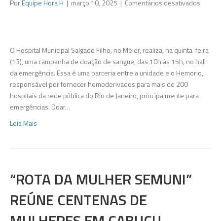
em
Por
Equipe Hora H
|
março 10, 2025
|
Comentários desativados
Hospita
Salgad
Filho
realiza
O Hospital Municipal Salgado Filho, no Méier, realiza, na quinta-feira
campa
(13), uma campanha de doação de sangue, das 10h às 15h, no hall
de
da emergência. Essa é uma parceria entre a unidade e o Hemorio,
doaçã
responsável por fornecer hemoderivados para mais de 200
de
hospitais da rede pública do Rio de Janeiro, principalmente para
sangu
emergências. Doar…
Leia Mais
“ROTA DA MULHER SEMUNI”
REÚNE CENTENAS DE
MULHERES EM CABUÇU