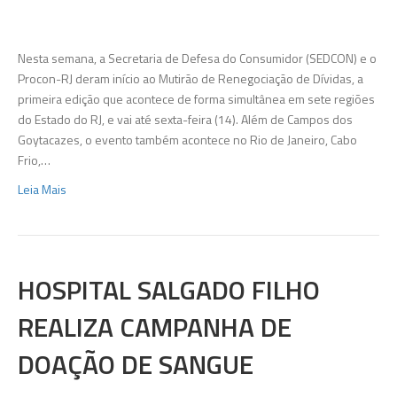
de
Renego
aconte
Nesta semana, a Secretaria de Defesa do Consumidor (SEDCON) e o
em
Procon-RJ deram início ao Mutirão de Renegociação de Dívidas, a
todo
primeira edição que acontece de forma simultânea em sete regiões
Estado
do Estado do RJ, e vai até sexta-feira (14). Além de Campos dos
Goytacazes, o evento também acontece no Rio de Janeiro, Cabo
Frio,…
Leia Mais
HOSPITAL SALGADO FILHO
REALIZA CAMPANHA DE
DOAÇÃO DE SANGUE