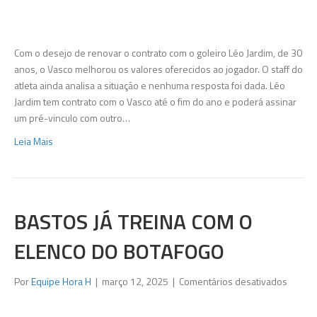
Vasco
melhor
propos
para
Com o desejo de renovar o contrato com o goleiro Léo Jardim, de 30
renova
anos, o Vasco melhorou os valores oferecidos ao jogador. O staff do
de
atleta ainda analisa a situação e nenhuma resposta foi dada. Léo
Léo
Jardim tem contrato com o Vasco até o fim do ano e poderá assinar
Jardim
um pré-vinculo com outro…
Leia Mais
BASTOS JÁ TREINA COM O
ELENCO DO BOTAFOGO
em
Por
Equipe Hora H
|
março 12, 2025
|
Comentários desativados
Bastos
já