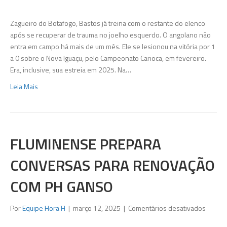
treina
com
Zagueiro do Botafogo, Bastos já treina com o restante do elenco
o
após se recuperar de trauma no joelho esquerdo. O angolano não
elenco
entra em campo há mais de um mês. Ele se lesionou na vitória por 1
do
a 0 sobre o Nova Iguaçu, pelo Campeonato Carioca, em fevereiro.
Botafo
Era, inclusive, sua estreia em 2025. Na…
Leia Mais
FLUMINENSE PREPARA
CONVERSAS PARA RENOVAÇÃO
COM PH GANSO
em
Por
Equipe Hora H
|
março 12, 2025
|
Comentários desativados
Flumin