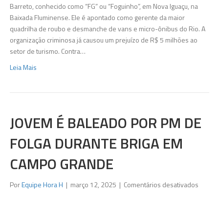
do
Barreto, conhecido como “FG” ou “Foguinho”, em Nova Iguaçu, na
Rio
Baixada Fluminense. Ele é apontado como gerente da maior
quadrilha de roubo e desmanche de vans e micro-ônibus do Rio. A
organização criminosa já causou um prejuízo de R$ 5 milhões ao
setor de turismo. Contra…
Leia Mais
JOVEM É BALEADO POR PM DE
FOLGA DURANTE BRIGA EM
CAMPO GRANDE
em
Por
Equipe Hora H
|
março 12, 2025
|
Comentários desativados
Jovem
é
balead