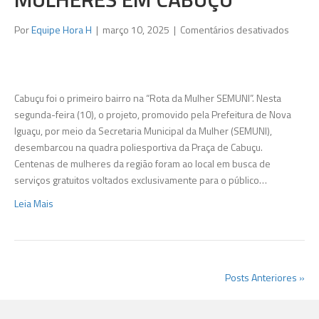
em
Por
Equipe Hora H
|
março 10, 2025
|
Comentários desativados
“Rota
da
Mulher
SEMUN
Cabuçu foi o primeiro bairro na “Rota da Mulher SEMUNI”. Nesta
reúne
segunda-feira (10), o projeto, promovido pela Prefeitura de Nova
centen
Iguaçu, por meio da Secretaria Municipal da Mulher (SEMUNI),
de
desembarcou na quadra poliesportiva da Praça de Cabuçu.
mulher
Centenas de mulheres da região foram ao local em busca de
em
serviços gratuitos voltados exclusivamente para o público…
Cabuçu
Leia Mais
Posts Anteriores »