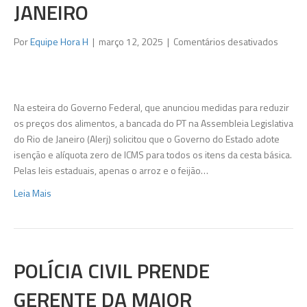
JANEIRO
em
Por
Equipe Hora H
|
março 12, 2025
|
Comentários desativados
Banca
do
PT
pede
Na esteira do Governo Federal, que anunciou medidas para reduzir
isençã
os preços dos alimentos, a bancada do PT na Assembleia Legislativa
de
do Rio de Janeiro (Alerj) solicitou que o Governo do Estado adote
impost
isenção e alíquota zero de ICMS para todos os itens da cesta básica.
na
Pelas leis estaduais, apenas o arroz e o feijão…
cesta
Leia Mais
básica
do
Rio
de
Janeiro
POLÍCIA CIVIL PRENDE
GERENTE DA MAIOR