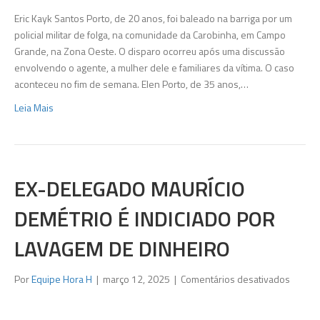
por
Eric Kayk Santos Porto, de 20 anos, foi baleado na barriga por um
PM
policial militar de folga, na comunidade da Carobinha, em Campo
de
Grande, na Zona Oeste. O disparo ocorreu após uma discussão
folga
envolvendo o agente, a mulher dele e familiares da vítima. O caso
durant
aconteceu no fim de semana. Elen Porto, de 35 anos,…
briga
Leia Mais
em
Campo
Grand
EX-DELEGADO MAURÍCIO
DEMÉTRIO É INDICIADO POR
LAVAGEM DE DINHEIRO
em
Por
Equipe Hora H
|
março 12, 2025
|
Comentários desativados
Ex-
delega