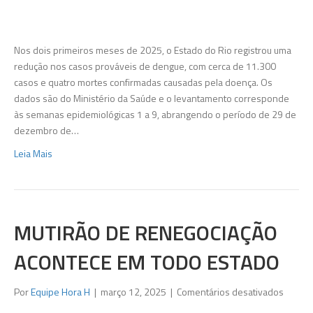
registr
queda
nos
Nos dois primeiros meses de 2025, o Estado do Rio registrou uma
casos
redução nos casos prováveis de dengue, com cerca de 11.300
de
casos e quatro mortes confirmadas causadas pela doença. Os
dengu
dados são do Ministério da Saúde e o levantamento corresponde
nos
às semanas epidemiológicas 1 a 9, abrangendo o período de 29 de
primei
dezembro de…
meses
Leia Mais
do
ano
MUTIRÃO DE RENEGOCIAÇÃO
ACONTECE EM TODO ESTADO
em
Por
Equipe Hora H
|
março 12, 2025
|
Comentários desativados
Mutirã