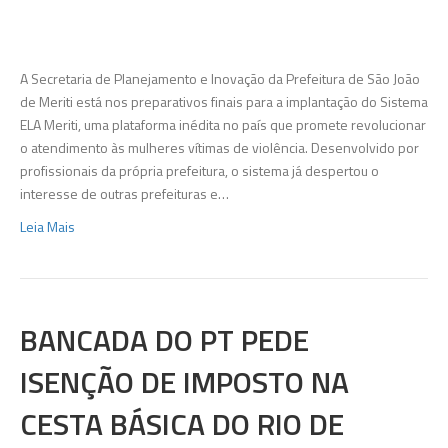
São
João
de
Meriti
A Secretaria de Planejamento e Inovação da Prefeitura de São João
desen
de Meriti está nos preparativos finais para a implantação do Sistema
sistem
ELA Meriti, uma plataforma inédita no país que promete revolucionar
para
o atendimento às mulheres vítimas de violência. Desenvolvido por
aprimo
profissionais da própria prefeitura, o sistema já despertou o
atendi
interesse de outras prefeituras e…
às
Leia Mais
mulher
vítimas
de
violênc
BANCADA DO PT PEDE
ISENÇÃO DE IMPOSTO NA
CESTA BÁSICA DO RIO DE