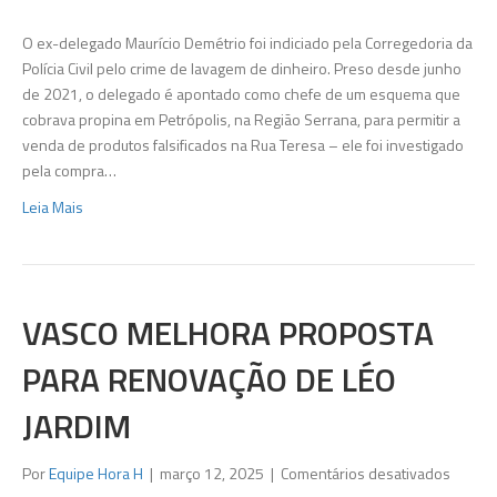
Mauríc
Demétr
O ex-delegado Maurício Demétrio foi indiciado pela Corregedoria da
é
Polícia Civil pelo crime de lavagem de dinheiro. Preso desde junho
indicia
de 2021, o delegado é apontado como chefe de um esquema que
por
cobrava propina em Petrópolis, na Região Serrana, para permitir a
lavage
venda de produtos falsificados na Rua Teresa – ele foi investigado
de
pela compra…
dinhei
Leia Mais
VASCO MELHORA PROPOSTA
PARA RENOVAÇÃO DE LÉO
JARDIM
em
Por
Equipe Hora H
|
março 12, 2025
|
Comentários desativados