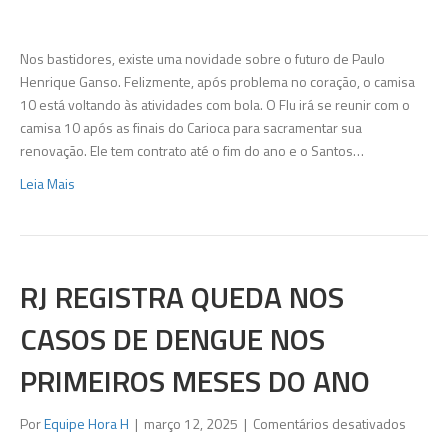
prepar
conver
para
Nos bastidores, existe uma novidade sobre o futuro de Paulo
renova
Henrique Ganso. Felizmente, após problema no coração, o camisa
com
10 está voltando às atividades com bola. O Flu irá se reunir com o
PH
camisa 10 após as finais do Carioca para sacramentar sua
Ganso
renovação. Ele tem contrato até o fim do ano e o Santos…
Leia Mais
RJ REGISTRA QUEDA NOS
CASOS DE DENGUE NOS
PRIMEIROS MESES DO ANO
em
Por
Equipe Hora H
|
março 12, 2025
|
Comentários desativados
RJ