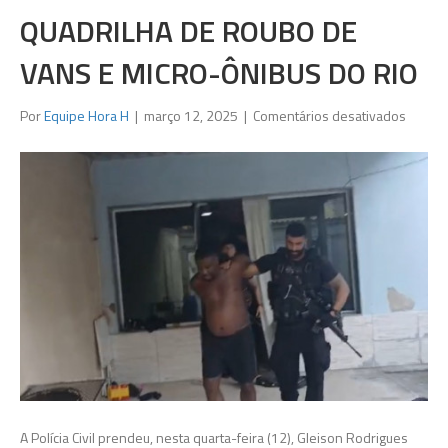
QUADRILHA DE ROUBO DE
VANS E MICRO-ÔNIBUS DO RIO
em
Por
Equipe Hora H
|
março 12, 2025
|
Comentários desativados
Polícia
Civil
prend
gerent
da
maior
quadri
de
roubo
de
vans
e
micro-
ônibus
A Polícia Civil prendeu, nesta quarta-feira (12), Gleison Rodrigues