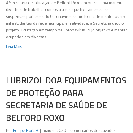
Tempo
A Secretaria de Educação de Belford Roxo encontrou uma maneira
de
divertida de trabalhar com os alunos, que tiveram as aulas
Coronavír
suspensas por causa do Coronavírus. Como forma de manter os 45
alunos
mil estudantes da rede municipal em atividade, a Secretaria criou o
de
projeto “Educação em tempo de Coronavírus”, cujo objetivo é manter
Belford
ocupados em diversas…
Roxo
Leia Mais
com
atividade
LUBRIZOL DOA EQUIPAMENTOS
DE PROTEÇÃO PARA
SECRETARIA DE SAÚDE DE
BELFORD ROXO
em
Por
Equipe Hora H
|
maio 6, 2020
|
Comentários desativados