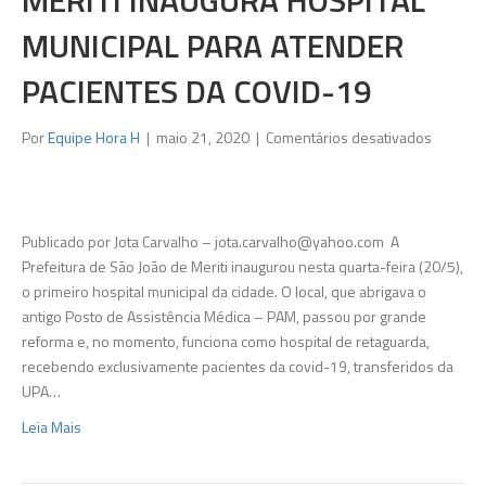
MERITI INAUGURA HOSPITAL
MUNICIPAL PARA ATENDER
PACIENTES DA COVID-19
em
Por
Equipe Hora H
|
maio 21, 2020
|
Comentários desativados
Meriti
inaugura
Hospital
Municipa
Publicado por Jota Carvalho –
jota.carvalho@yahoo.com
A
para
Prefeitura de São João de Meriti inaugurou nesta quarta-feira (20/5),
atender
o primeiro hospital municipal da cidade. O local, que abrigava o
pacient
antigo Posto de Assistência Médica – PAM, passou por grande
da
reforma e, no momento, funciona como hospital de retaguarda,
Covid-
recebendo exclusivamente pacientes da covid-19, transferidos da
19
UPA…
Leia Mais