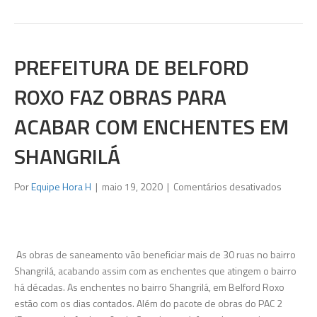
PREFEITURA DE BELFORD
ROXO FAZ OBRAS PARA
ACABAR COM ENCHENTES EM
SHANGRILÁ
em
Por
Equipe Hora H
|
maio 19, 2020
|
Comentários desativados
Prefeitu
de
Belford
Roxo
As obras de saneamento vão beneficiar mais de 30 ruas no bairro
faz
Shangrilá, acabando assim com as enchentes que atingem o bairro
obras
há décadas. As enchentes no bairro Shangrilá, em Belford Roxo
para
estão com os dias contados. Além do pacote de obras do PAC 2
acabar