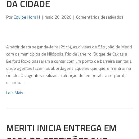
DA CIDADE
em
Por
Equipe Hora H
|
maio 26, 2020
|
Comentários desativados
Coronaví
Meriti
expand
as
A partir desta segunda-feira (25/5), as divisas de São João de Meriti
barreira
com os municípios de Nilópolis, Rio de Janeiro, Duque de Caxias e
sanitári
Belford Roxo passaram a contar com um ponto de barreira sanitária
para
onde agentes fazem as abordagens àqueles que querem entrar na
os
cidade. Os agentes realizam a aferição de temperatura corporal,
limites
usando…
da
Leia Mais
cidade
MERITI INICIA ENTREGA EM