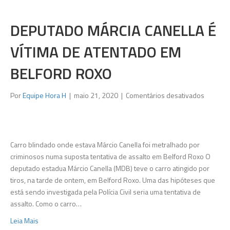
DEPUTADO MÁRCIA CANELLA É
VÍTIMA DE ATENTADO EM
BELFORD ROXO
em
Por
Equipe Hora H
|
maio 21, 2020
|
Comentários desativados
Deputa
Márcia
Canella
é
Carro blindado onde estava Márcio Canella foi metralhado por
vítima
criminosos numa suposta tentativa de assalto em Belford Roxo O
de
deputado estadua Márcio Canella (MDB) teve o carro atingido por
atentad
tiros, na tarde de ontem, em Belford Roxo. Uma das hipóteses que
em
está sendo investigada pela Polícia Civil seria uma tentativa de
Belford
assalto. Como o carro…
Roxo
Leia Mais