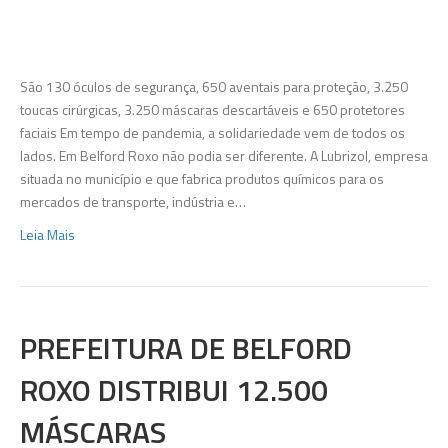
Lubrizol
doa
equipame
de
São 130 óculos de segurança, 650 aventais para proteção, 3.250
proteção
toucas cirúrgicas, 3.250 máscaras descartáveis e 650 protetores
para
faciais Em tempo de pandemia, a solidariedade vem de todos os
Secretari
lados. Em Belford Roxo não podia ser diferente. A Lubrizol, empresa
de
situada no município e que fabrica produtos químicos para os
Saúde
mercados de transporte, indústria e…
de
Leia Mais
Belford
Roxo
PREFEITURA DE BELFORD
ROXO DISTRIBUI 12.500
MÁSCARAS