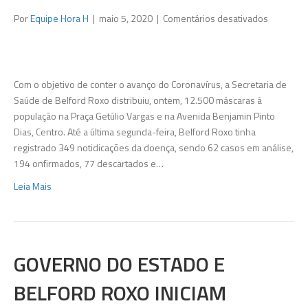
em
Por
Equipe Hora H
|
maio 5, 2020
|
Comentários desativados
Prefeitura
de
Belford
Roxo
Com o objetivo de conter o avanço do Coronavírus, a Secretaria de
distribui
Saúde de Belford Roxo distribuiu, ontem, 12.500 máscaras à
12.500
população na Praça Getúlio Vargas e na Avenida Benjamin Pinto
máscaras
Dias, Centro. Até a última segunda-feira, Belford Roxo tinha
registrado 349 notidicações da doença, sendo 62 casos em análise,
194 onfirmados, 77 descartados e…
Leia Mais
GOVERNO DO ESTADO E
BELFORD ROXO INICIAM