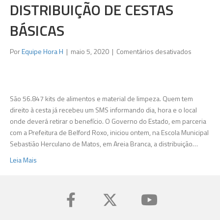
DISTRIBUIÇÃO DE CESTAS
BÁSICAS
em
Por
Equipe Hora H
|
maio 5, 2020
|
Comentários desativados
Governo
do
Estado
e
São 56.847 kits de alimentos e material de limpeza. Quem tem
Belford
direito à cesta já recebeu um SMS informando dia, hora e o local
Roxo
onde deverá retirar o benefício. O Governo do Estado, em parceria
iniciam
com a Prefeitura de Belford Roxo, iniciou ontem, na Escola Municipal
distribuiç
Sebastião Herculano de Matos, em Areia Branca, a distribuição…
de
Leia Mais
cestas
básicas