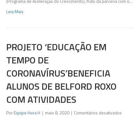
(Programa de Aceleração do Crescimento), fruto da parceria com o…
com
Leia Mais
enchent
em
Shangril
PROJETO ‘EDUCAÇÃO EM
TEMPO DE
CORONAVÍRUS’BENEFICIA
ALUNOS DE BELFORD ROXO
COM ATIVIDADES
em
Por
Equipe Hora H
|
maio 8, 2020
|
Comentários desativados
Projeto
‘Educação
em