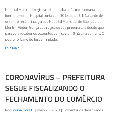
de
São
Hospital Municipal registra primeira alta após uma semana de
João
funcionamento. Hospital conta com 30 leitos de UTI Na tarde de
de
ontem, o recém-inaugurado Hospital Municipal de São João de
Meriti
Meriti – Abdon Gonçalves registrou sua primeira alta desde que
registra
passou a receber os pacientes com covid-19 há uma semana. O
primeira
pedreiro Jaime de Jesus Trindade,…
alta
Leia Mais
após
uma
semana
de
funcion
CORONAVÍRUS – PREFEITURA
SEGUE FISCALIZANDO O
FECHAMENTO DO COMÉRCIO
em
Por
Equipe Hora H
|
maio 26, 2020
|
Comentários desativados
Coronav