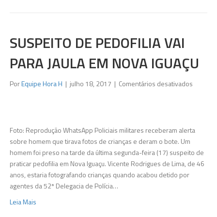
SUSPEITO DE PEDOFILIA VAI
PARA JAULA EM NOVA IGUAÇU
em
Por
Equipe Hora H
|
julho 18, 2017
|
Comentários desativados
Suspeit
de
pedofili
vai
Foto: Reprodução WhatsApp Policiais militares receberam alerta
para
sobre homem que tirava fotos de crianças e deram o bote. Um
jaula
homem foi preso na tarde da última segunda-feira (17) suspeito de
em
praticar pedofilia em Nova Iguaçu. Vicente Rodrigues de Lima, de 46
Nova
anos, estaria fotografando crianças quando acabou detido por
Iguaçu
agentes da 52ª Delegacia de Polícia…
Leia Mais