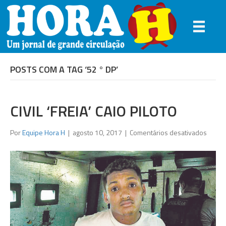
POSTS COM A TAG ‘52 ° DP’
CIVIL ‘FREIA’ CAIO PILOTO
em
Por
Equipe Hora H
|
agosto 10, 2017
|
Comentários desativados
Civil
‘freia’
Caio
Piloto