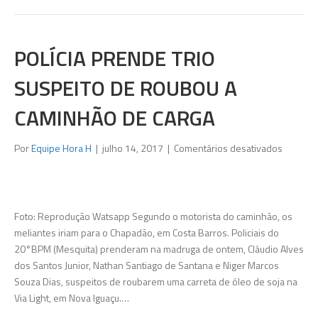
POLÍCIA PRENDE TRIO
SUSPEITO DE ROUBOU A
CAMINHÃO DE CARGA
em
Por
Equipe Hora H
|
julho 14, 2017
|
Comentários desativados
Polícia
prende
trio
suspeit
Foto: Reprodução Watsapp Segundo o motorista do caminhão, os
de
meliantes iriam para o Chapadão, em Costa Barros. Policiais do
roubou
20°BPM (Mesquita) prenderam na madruga de ontem, Cláudio Alves
a
dos Santos Junior, Nathan Santiago de Santana e Niger Marcos
caminhã
Souza Dias, suspeitos de roubarem uma carreta de óleo de soja na
de
Via Light, em Nova Iguaçu.…
carga