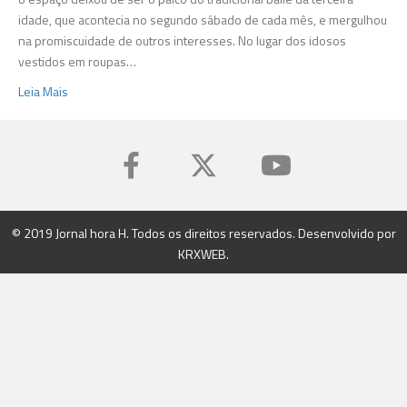
bailes
idade, que acontecia no segundo sábado de cada mês, e mergulhou
funk
na promiscuidade de outros interesses. No lugar dos idosos
vestidos em roupas…
Leia Mais
© 2019 Jornal hora H. Todos os direitos reservados. Desenvolvido por
KRXWEB
.