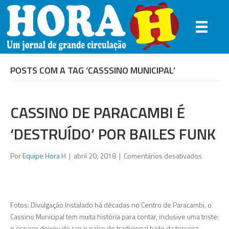
POSTS COM A TAG ‘CASSSINO MUNICIPAL’
CASSINO DE PARACAMBI É
‘DESTRUÍDO’ POR BAILES FUNK
em
Por
Equipe Hora H
|
abril 20, 2018
|
Comentários desativados
Cassino
de
Paracam
é
Fotos: Divulgação Instalado há décadas no Centro de Paracambi, o
‘destruíd
Cassino Municipal tem muita história para contar, inclusive uma triste:
por
o espaço deixou de ser o palco do tradicional baile da terceira