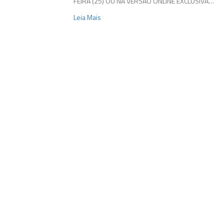
FEIRA (25) OU NA VERSÃO ONLINE EXCLUSIVA…
Leia Mais