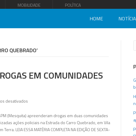
MOBILIDADE
POLÍTICA
HOME
NOTÍCI
ARRO QUEBRADO’
DROGAS EM COMUNIDADES
G
b
H
em
os desativados
n
20º
P
BPM
20º BPM (Mesquita) apreenderam drogas em duas comunidades
a
apreende
izadas ações policiais na Estrada do Carro Quebrado, em Vila
drogas
P
em Terra. LEIA ESSA MATÉRIA COMPLETA NA EDIÇÃO DE SEXTA-
em