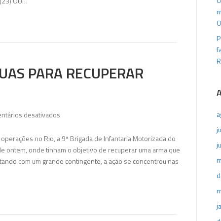
C
(23) OU…
oito
m
suspeitos
O
fortemente
P
armados
f
R
RUAS PARA RECUPERAR
em
a
ntários desativados
Exército
j
volta
 operações no Rio, a 9ª Brigada de Infantaria Motorizada do
j
as
de ontem, onde tinham o objetivo de recuperar uma arma que
ruas
m
Contando com um grande contingente, a ação se concentrou nas
para
d
recuperar
m
arma
roubada
j