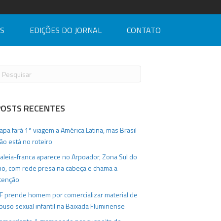
AS
EDIÇÕES DO JORNAL
CONTATO
POSTS RECENTES
apa fará 1ª viagem a América Latina, mas Brasil
ão está no roteiro
aleia-franca aparece no Arpoador, Zona Sul do
io, com rede presa na cabeça e chama a
tenção
F prende homem por comercializar material de
buso sexual infantil na Baixada Fluminense