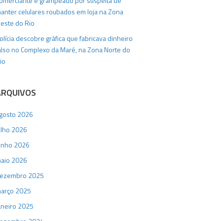
omerciante é grampeado por suspeita de
anter celulares roubados em loja na Zona
este do Rio
olícia descobre gráfica que fabricava dinheiro
also no Complexo da Maré, na Zona Norte do
io
ARQUIVOS
gosto 2026
ulho 2026
unho 2026
aio 2026
ezembro 2025
arço 2025
aneiro 2025