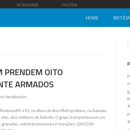
MOBILIDADE
POLÍTICA
HOME
NOTÍCI
PM PRENDEM OITO
P
NTE ARMADOS
n
B
em
os desativados
R
Policiais
a
do
 Rodovia BR-493, na altura do Arco Metropolitano, na Baixada
P
34°
elas, dois militares do Exército. O grupo transportava em um
a
BPM
 granadas, radiotransmissores e munições. LEIA ESSA
prendem