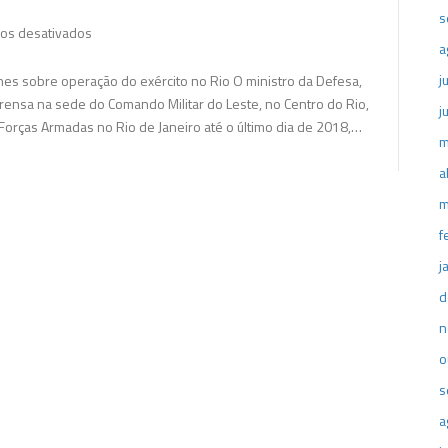
s
em
os desativados
a
Ministro
da
j
lhes sobre operação do exército no Rio O ministro da Defesa,
Defesa
ensa na sede do Comando Militar do Leste, no Centro do Rio,
j
faz
Forças Armadas no Rio de Janeiro até o último dia de 2018,…
m
alerta
sobre
a
represália
m
f
j
d
n
o
s
a