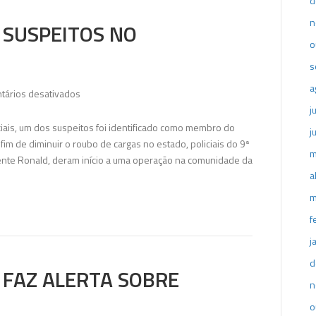
d
n
 SUSPEITOS NO
o
s
a
em
tários desativados
Polícia
j
prende
ais, um dos suspeitos foi identificado como membro do
j
dois
fim de diminuir o roubo de cargas no estado, policiais do 9ª
m
suspeitos
nte Ronald, deram início a uma operação na comunidade da
no
a
Palmeirinha
m
f
j
d
 FAZ ALERTA SOBRE
n
o