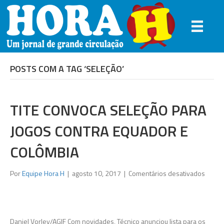
POSTS COM A TAG ‘SELEÇÃO’
TITE CONVOCA SELEÇÃO PARA
JOGOS CONTRA EQUADOR E
COLÔMBIA
em
Por
Equipe Hora H
|
agosto 10, 2017
|
Comentários desativados
Tite
convo
seleç
para
Daniel Vorley/AGIF Com novidades, Técnico anunciou lista para os