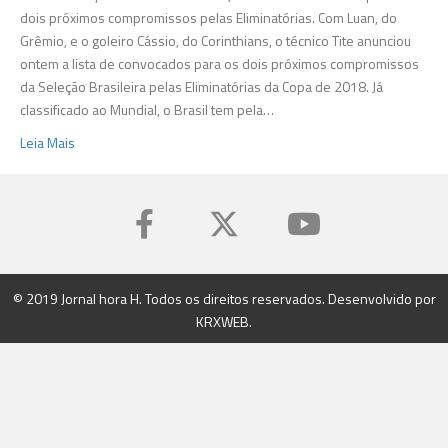
jogos
dois próximos compromissos pelas Eliminatórias. Com Luan, do
contra
Grêmio, e o goleiro Cássio, do Corinthians, o técnico Tite anunciou
Equad
ontem a lista de convocados para os dois próximos compromissos
e
da Seleção Brasileira pelas Eliminatórias da Copa de 2018. Já
Colôm
classificado ao Mundial, o Brasil tem pela…
Leia Mais
© 2019 Jornal hora H. Todos os direitos reservados. Desenvolvido por
KRXWEB
.