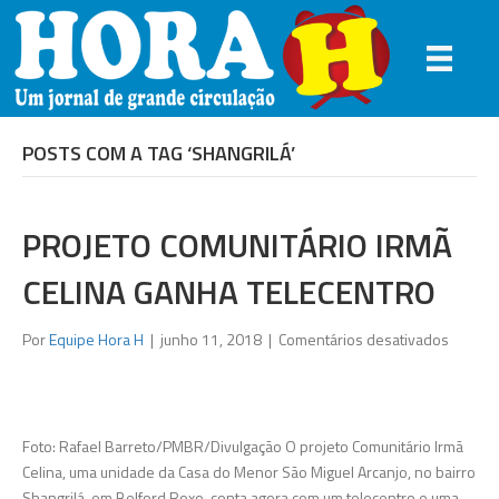
POSTS COM A TAG ‘SHANGRILÁ’
PROJETO COMUNITÁRIO IRMÃ
CELINA GANHA TELECENTRO
em
Por
Equipe Hora H
|
junho 11, 2018
|
Comentários desativados
Projeto
Comunit
Irmã
Celina
Foto: Rafael Barreto/PMBR/Divulgação O projeto Comunitário Irmã
ganha
Celina, uma unidade da Casa do Menor São Miguel Arcanjo, no bairro
telecen
Shangrilá, em Belford Roxo, conta agora com um telecentro e uma