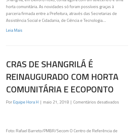
horta comunitária. As novidades só foram possíveis graças à
parceria firmada entre a Prefeitura, através das Secretarias de
Assistência Social e Cidadania, de Ciência e Tecnologia…
Leia Mais
CRAS DE SHANGRILÁ É
REINAUGURADO COM HORTA
COMUNITÁRIA E ECOPONTO
em
Por
Equipe Hora H
|
maio 21, 2018
|
Comentários desativados
Cras
de
Shangril
é
Foto: Rafael Barreto/PMBR/Secom O Centro de Referência de