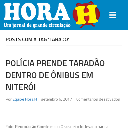
POSTS COM A TAG ‘TARADO’
POLÍCIA PRENDE TARADÃO
DENTRO DE ÔNIBUS EM
NITERÓI
em
Por
Equipe Hora H
|
setembro 6, 2017
|
Comentários desativados
Políc
pre
tara
dent
Foto: Reprodução Google mapa O suspeito foi levado para a