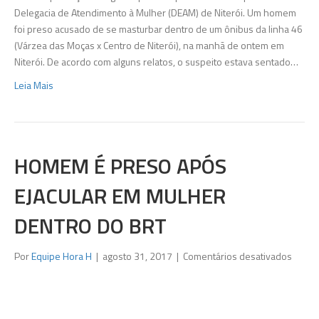
de
Delegacia de Atendimento à Mulher (DEAM) de Niterói. Um homem
ônib
foi preso acusado de se masturbar dentro de um ônibus da linha 46
em
(Várzea das Moças x Centro de Niterói), na manhã de ontem em
Niter
Niterói. De acordo com alguns relatos, o suspeito estava sentado…
Leia Mais
HOMEM É PRESO APÓS
EJACULAR EM MULHER
DENTRO DO BRT
em
Por
Equipe Hora H
|
agosto 31, 2017
|
Comentários desativados
Home
é
preso