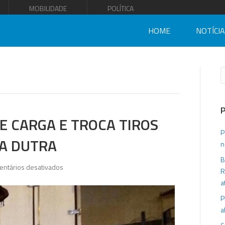
MOBILIDADE
POLÍTICA
HOME
NOTÍCI
E CARGA E TROCA TIROS
P
IA DUTRA
n
B
em
ntários desativados
R
PRF
a
impede
P
roubo
a
de
carga