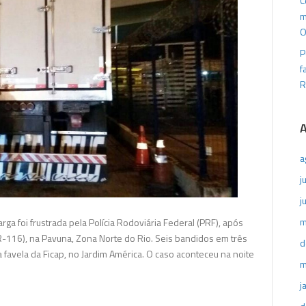
C
e
m
troca
O
tiros
P
com
f
bandidos
R
na
Via
Dutra
a
j
j
m
ga foi frustrada pela Polícia Rodoviária Federal (PRF), após
R-116), na Pavuna, Zona Norte do Rio. Seis bandidos em três
d
favela da Ficap, no Jardim América. O caso aconteceu na noite
m
j