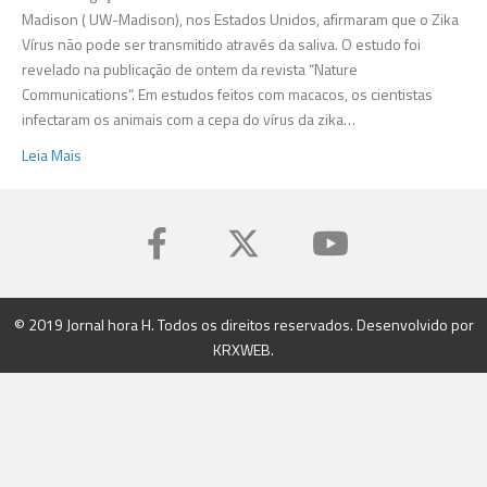
é
Madison ( UW-Madison), nos Estados Unidos, afirmaram que o Zika
transmi
Vírus não pode ser transmitido através da saliva. O estudo foi
pela
revelado na publicação de ontem da revista “Nature
saliva,
Communications”. Em estudos feitos com macacos, os cientistas
afirma
infectaram os animais com a cepa do vírus da zika…
estudo.
Leia Mais
© 2019 Jornal hora H. Todos os direitos reservados. Desenvolvido por
KRXWEB
.